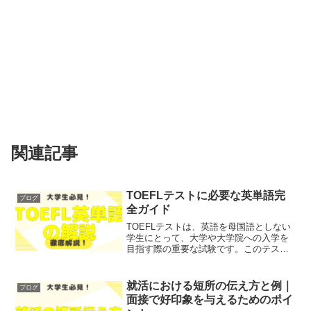
関連記事
TOEFLテストに必要な英単語完
ブログ
全ガイド
TOEFLテストは、英語を母国語としない
学生にとって、大学や大学院への入学を
目指す際の重要な試験です。このテスト
では、語彙力が大きな役割を果たしま
す。あなたも「TOEFLテストで良いスコ
アを取りたいけれど、英単語が苦手」と
就活における短所の伝え方と例｜
ブログ
お悩みではないでし...
面接で好印象を与えるためのポイ