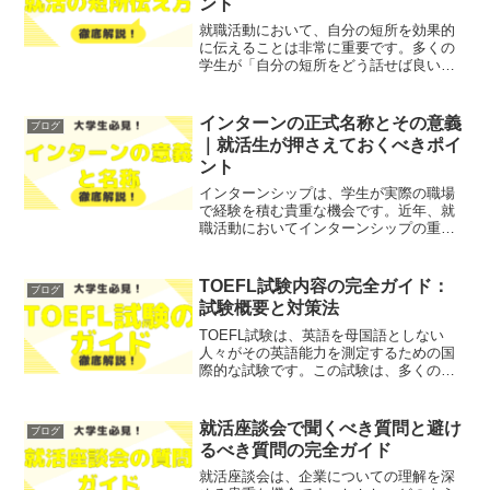
ント
就職活動において、自分の短所を効果的
に伝えることは非常に重要です。多くの
学生が「自分の短所をどう話せば良いの
か」と悩むことが多いのではないでしょ
うか？そこで今回は、面接で短所を伝え
る際のポイントや具体例をわかりやすく
インターンの正式名称とその意義
ブログ
解説します！レポトンこの...
｜就活生が押さえておくべきポイ
ント
インターンシップは、学生が実際の職場
で経験を積む貴重な機会です。近年、就
職活動においてインターンシップの重要
性が高まってきています。「インターン
シップとは何か？」と疑問に思っている
方も多いのではないでしょうか？そこで
TOEFL試験内容の完全ガイド：
ブログ
今回は、インターンシップ...
試験概要と対策法
TOEFL試験は、英語を母国語としない
人々がその英語能力を測定するための国
際的な試験です。この試験は、多くの大
学や教育機関で入学の基準として広く認
められています。「TOEFL試験の内容や
形式について詳しく知りたい」「試験対
就活座談会で聞くべき質問と避け
ブログ
策が不安」とお悩み...
るべき質問の完全ガイド
就活座談会は、企業についての理解を深