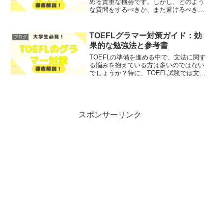
める貴重な機会です。しかし、どのよう
な質問をするべきか、また避けるべきか
を理解しておくことが重要です。今回
は、就活座談会で聞くべき質問と避ける
べき質問を徹底解説します！レポトンこ
TOEFLグラマー対策ガイド：効
ブログ
の記事は次のような人におす...
果的な勉強法と参考書
TOEFLの準備を進める中で、文法に関す
る悩みを抱えている方は多いのではない
でしょうか？特に、TOEFL試験では文法
の正確さが求められるため、悩みや不安
を感じる方も少なくありません。そこで
今回は、TOEFLの文法対策法を徹底解説
します！レポ...
スポンサーリンク