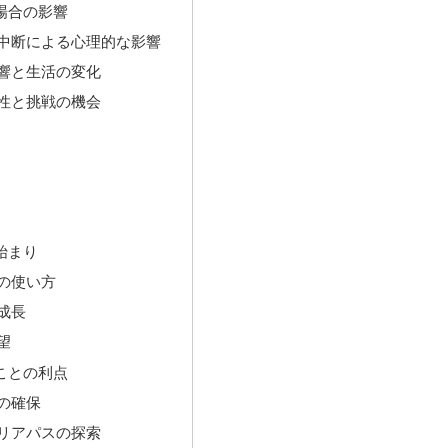
場合の影響
中断による心理的な影響
響と生活の変化
性と挑戦の機会
始まり
の使い方
成長
望
ことの利点
の確保
リアパスの探索