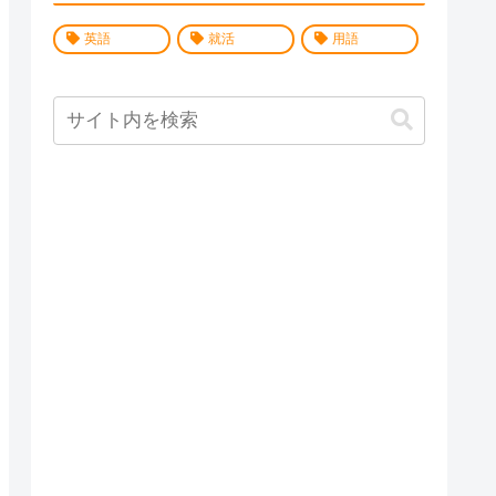
英語
就活
用語