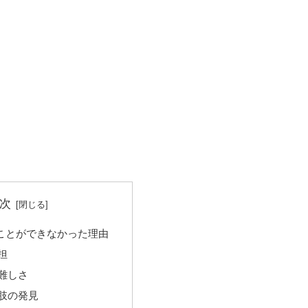
次
ことができなかった理由
担
難しさ
肢の発見