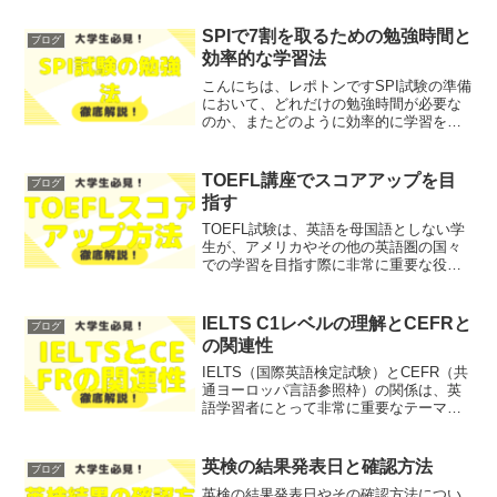
とします。「自分のアピールポイントが
わからない」「どうやって自己PRを書け
SPIで7割を取るための勉強時間と
ブログ
ばいいのかわからな...
効率的な学習法
こんにちは、レポトンですSPI試験の準備
において、どれだけの勉強時間が必要な
のか、またどのように効率的に学習を進
めるべきか、悩んでいる方も多いのでは
ないでしょうか？そこで今回は、SPIで7
割を取るための勉強時間と効率的な学習
TOEFL講座でスコアアップを目
ブログ
法について、わか...
指す
TOEFL試験は、英語を母国語としない学
生が、アメリカやその他の英語圏の国々
での学習を目指す際に非常に重要な役割
を果たします。特に聴力部分は、リスニ
ングスキルを試すだけでなく、実際の授
業や生活においても役立つ能力を測るた
IELTS C1レベルの理解とCEFRと
ブログ
めの重要な要素です。...
の関連性
IELTS（国際英語検定試験）とCEFR（共
通ヨーロッパ言語参照枠）の関係は、英
語学習者にとって非常に重要なテーマで
す。特に、IELTSのスコアがC1レベルに
どのように関連しているのか、またその
スコアが大学院進学にどのように影響す
英検の結果発表日と確認方法
ブログ
るのかを理...
英検の結果発表日やその確認方法につい