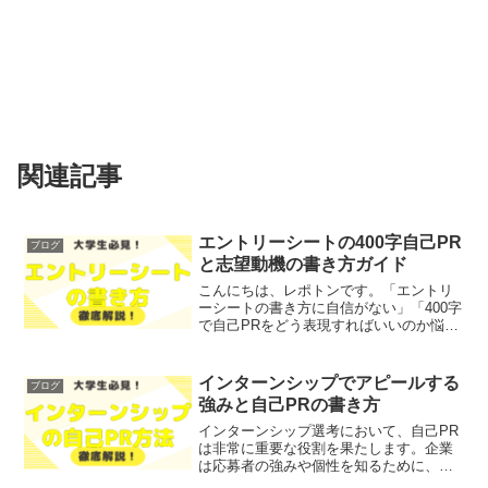
関連記事
エントリーシートの400字自己PR
ブログ
と志望動機の書き方ガイド
こんにちは、レポトンです。「エントリ
ーシートの書き方に自信がない」「400字
で自己PRをどう表現すればいいのか悩ん
でいる」とお悩みではないでしょうか？
そこで今回は、エントリーシートにおけ
る400字の重要性や、効果的な自己PRと
インターンシップでアピールする
ブログ
志望動機の書き...
強みと自己PRの書き方
インターンシップ選考において、自己PR
は非常に重要な役割を果たします。企業
は応募者の強みや個性を知るために、自
己PRを通じてその人となりを理解しよう