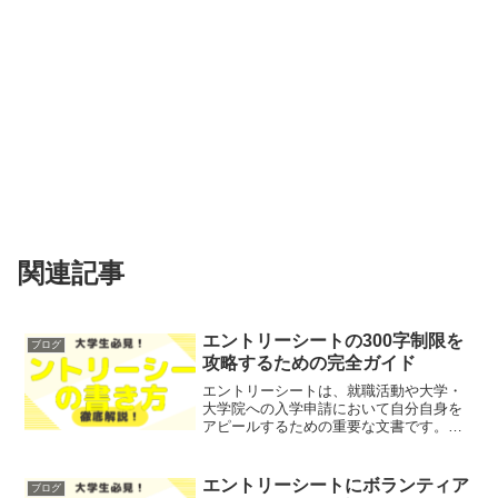
関連記事
エントリーシートの300字制限を
ブログ
攻略するための完全ガイド
エントリーシートは、就職活動や大学・
大学院への入学申請において自分自身を
アピールするための重要な文書です。特
に、300字という限られた文字数で自分の
強みや経験を効果的に伝えることが求め
られます。このガイドでは、エントリー
エントリーシートにボランティア
ブログ
シートの300字制限...