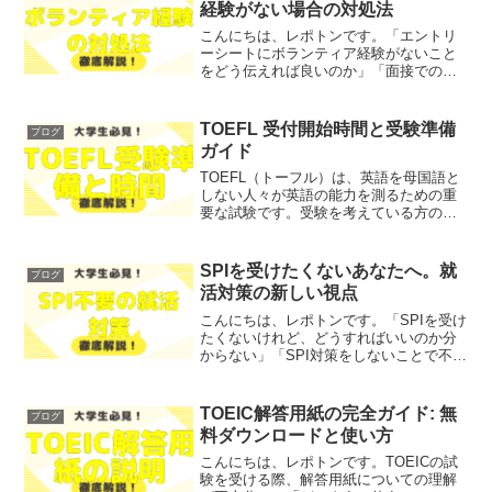
経験がない場合の対処法
こんにちは、レポトンです。「エントリ
ーシートにボランティア経験がないこと
をどう伝えれば良いのか」「面接でのボ
ランティアに関する質問にどう答えるべ
きか」とお悩みではないでしょうか？そ
こで今回は、ボランティア経験がない場
TOEFL 受付開始時間と受験準備
ブログ
合の対処法について、わか...
ガイド
TOEFL（トーフル）は、英語を母国語と
しない人々が英語の能力を測るための重
要な試験です。受験を考えている方の中
には、試験の受付開始時間や、準備に関
する不安を抱えている方も多いのではな
いでしょうか。そこで今回は、TOEFLの
SPIを受けたくないあなたへ。就
ブログ
受付開始時間や受...
活対策の新しい視点
こんにちは、レポトンです。「SPIを受け
たくないけれど、どうすればいいのか分
からない」「SPI対策をしないことで不安
を感じている」とお悩みではないでしょ
うか？そこで今回は、SPIを避ける理由や
対策の必要性について、わかりやすく解
TOEIC解答用紙の完全ガイド: 無
ブログ
説します！レ...
料ダウンロードと使い方
こんにちは、レポトンです。TOEICの試
験を受ける際、解答用紙についての理解