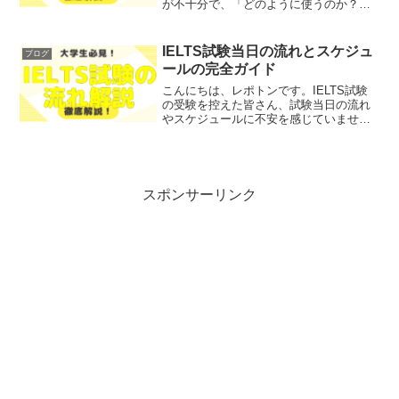
が不十分で、「どのように使うのか？」
「公式教材でどんな種類があるのか？」
とお悩みではないでしょうか？そこで今
回は、TOEIC解答用紙の全貌を、わかり
IELTS試験当日の流れとスケジュ
ブログ
やすく解説します...
ールの完全ガイド
こんにちは、レポトンです。IELTS試験
の受験を控えた皆さん、試験当日の流れ
やスケジュールに不安を感じていません
か？そこで今回は、IELTS試験当日の詳
細な流れとスケジュールを、わかりやす
く解説します！レポトンこの記事は次の
ような人におすす...
スポンサーリンク