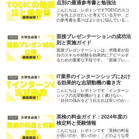
点別の最適参考書と勉強法
こんにちは、レポトンですTOEICのスコ
アを向上させたいと考えている方や、ど
の参考書を選べばよいかに悩んでいる方
はいませんか？そこで今回は、TOEICの
目標点別に最適な参考書と勉強法をご紹
介します！レポトンこの記事は次のよう
面接プレゼンテーションの成功法
ブログ
な人におすすめ！...
則と実施ガイド
面接プレゼンテーションは、求職者が自
分のスキルや経験を効果的にアピールす
るための重要な手段です。「面接プレゼ
ンテーションの成功法則と実施ガイド」
においては、プレゼンテーションの基本
的な概念や目的について詳しく解説しま
IT業界のインターンシップにおけ
ブログ
す。この記事では、プレゼ...
る効果的な志望動機の書き方
こんにちは、レポトンです「インターン
シップの志望動機がうまく書けない」
「自分の強みをどう伝えれば良いのか」
とお悩みではないでしょうか？そこで今
回は、IT業界におけるインターンシップ
の志望動機の書き方を、わかりやすく解
英検の料金ガイド：2024年度の
ブログ
説します！レポトンこの記...
検定料と受験情報
こんにちは、レポトンです「英検の料金
が高いのか、安いのか」「どのような受