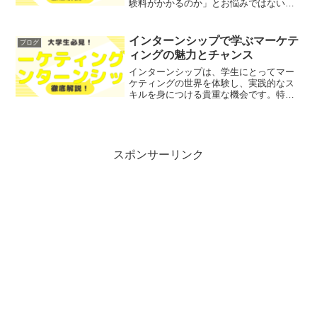
験料がかかるのか」とお悩みではないで
しょうか？そこで今回は、2024年度の英
検の検定料や受験情報を、わかりやすく
解説します！レポトンこの記事は次のよ
インターンシップで学ぶマーケテ
ブログ
うな人におすすめ！英...
ィングの魅力とチャンス
インターンシップは、学生にとってマー
ケティングの世界を体験し、実践的なス
キルを身につける貴重な機会です。特に
マーケティングインターンシップは、業
界のトレンドや顧客のニーズを理解する
ための素晴らしい方法であり、将来のキ
ャリアに向けた第一歩とな...
スポンサーリンク