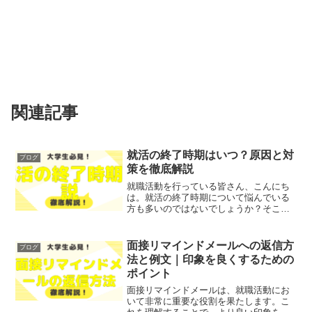
関連記事
就活の終了時期はいつ？原因と対
ブログ
策を徹底解説
就職活動を行っている皆さん、こんにち
は。就活の終了時期について悩んでいる
方も多いのではないでしょうか？そこで
今回は、就活の一般的な終了時期や、そ
の原因と対策について徹底解説します！
レポトンこの記事は次のような人におす
面接リマインドメールへの返信方
ブログ
すめ！就活の終了時期が不...
法と例文｜印象を良くするための
ポイント
面接リマインドメールは、就職活動にお
いて非常に重要な役割を果たします。こ