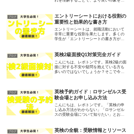
れを理解することで、より良い印象を与
えることができるでしょう。「面接の日
程を忘れてしまったらどうしよう」「リ
マインドメールにどのように返信すれば
エントリーシートにおける役割の
ブログ
良いのか不安」といった悩...
重要性と効果的な書き方
エントリーシートは、就職活動において
非常に重要な役割を果たします。多くの
学生が「エントリーシートの書き方が分
からない」「どのように自分の役割をア
ピールすればよいか」と悩んでいるので
はないでしょうか？そこで今回は、エン
英検2級面接Q1対策完全ガイド
ブログ
トリーシートにおける役割...
こんにちは、レポトンです。英検2級の面
接に対する不安や疑問を抱えている方も
多いのではないでしょうか？そこで今回
は、英検2級の面接Q1に関するポイント
や対策を、わかりやすく解説します！レ
ポトンこの記事は次のような人におすす
め！英検2級の面接に...
英検予約ガイド：ロサンゼルス受
ブログ
験会場とお申し込み方法
こんにちは、レポトンです。「英検の申
し込み方法がわからない」「ロサンゼル
スの受験会場について知りたい」とお悩
みではないでしょうか？そこで今回は、
英検の受験予約方法やロサンゼルスの受
験会場、お申し込み手順について、わか
英検の全貌：受験情報とリソース
ブログ
りやすく解説します！レポ...