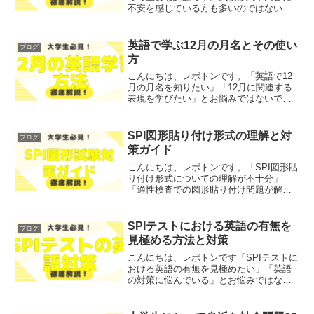
不安を感じている方も多いのではないで
しょうか？そこで今回は、TOEFLリスニ
ングの効果的な勉強法と対策ポイントを
わかりやすく解説します！レポトンこの
英語で学ぶ12月の月名とその使い
ブログ
記事は次のような...
方
こんにちは、レポトンです。「英語で12
月の月名を知りたい」「12月に関連する
表現を学びたい」とお悩みではないでし
ょうか？そこで今回は、12月の英語表記
や発音、関連する表現について、わかり
やすく解説します！レポトンこの記事は
SPI図形貼り付け形式の理解と対
ブログ
次のような人におす...
策ガイド
こんにちは、レポトンです。「SPI図形貼
り付け形式についての理解が不十分」
「適性検査での図形貼り付け問題が解け
ない」とお悩みではないでしょうか？そ
こで今回は、SPI図形貼り付け形式の理解
と対策を徹底解説します！レポトンこの
SPIテストにおける英語の有無を
ブログ
記事は次のような人...
見極める方法と対策
こんにちは、レポトンです「SPIテストに
おける英語の有無を見極めたい」「英語
の対策に悩んでいる」とお悩みではない
でしょうか？そこで今回は、SPIテストに
おける英語の有無を見極める方法と対策
を、わかりやすく解説します！レポトン