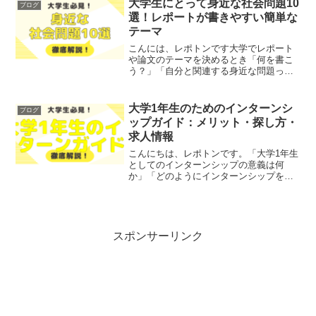
大学生にとって身近な社会問題10
ブログ
この記事は次のよ...
選！レポートが書きやすい簡単な
テーマ
こんには、レポトンです大学でレポート
や論文のテーマを決めるとき「何を書こ
う？」「自分と関連する身近な問題って
何だろう？」と悩んだ経験はありません
か？そこで本記事では、「大学生にとっ
て身近な社会問題」を10個ピックアップ
大学1年生のためのインターンシ
ブログ
してご紹介しますどれも...
ップガイド：メリット・探し方・
求人情報
こんにちは、レポトンです。「大学1年生
としてのインターンシップの意義は何
か」「どのようにインターンシップを探
せば良いのか」とお悩みではないでしょ
うか？そこで今回は、大学1年生がインタ
ーンシップに参加するメリットや探し
方、求人情報について、わ...
スポンサーリンク