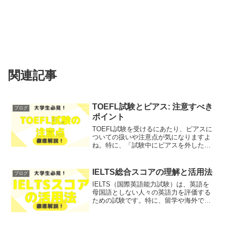
関連記事
TOEFL試験とピアス: 注意すべき
ブログ
ポイント
TOEFL試験を受けるにあたり、ピアスに
ついての扱いや注意点が気になりますよ
ね。特に、「試験中にピアスを外した方
がいいのか？」「IELTSとはどのように
違うのか？」といった疑問を持つ方も多
いのではないでしょうか？そこで今回
IELTS総合スコアの理解と活用法
ブログ
は、TOEFL試験...
IELTS（国際英語能力試験）は、英語を
母国語としない人々の英語力を評価する
ための試験です。特に、留学や海外での
就職を考える際に、そのスコアが重要な
指標となります。「IELTSのスコアがど
のように決まるのか」「どのように活用