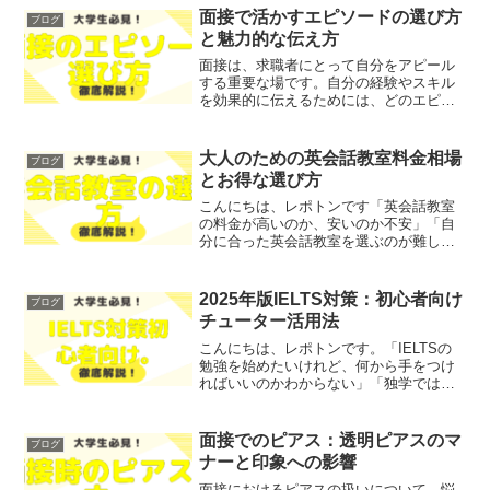
すればよいのか」...
面接で活かすエピソードの選び方
ブログ
と魅力的な伝え方
面接は、求職者にとって自分をアピール
する重要な場です。自分の経験やスキル
を効果的に伝えるためには、どのエピソ
ードを選ぶかが鍵となります。「面接で
のエピソードの重要性とは」や「面接官
に響くエピソードの選び方」など、面接
大人のための英会話教室料金相場
ブログ
におけるエピソードの活用...
とお得な選び方
こんにちは、レポトンです「英会話教室
の料金が高いのか、安いのか不安」「自
分に合った英会話教室を選ぶのが難し
い」とお悩みではないでしょうか？そこ
で今回は、大人のための英会話教室の料
金相場とお得な選び方を、わかりやすく
2025年版IELTS対策：初心者向け
ブログ
解説します！レポトンこの記...
チューター活用法
こんにちは、レポトンです。「IELTSの
勉強を始めたいけれど、何から手をつけ
ればいいのかわからない」「独学では不
安で、効果的な学習法を知りたい」とお
悩みではないでしょうか？そこで今回
は、2025年版のIELTS対策として、初心
面接でのピアス：透明ピアスのマ
ブログ
者向けのチュー...
ナーと印象への影響
面接におけるピアスの扱いについて、悩