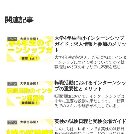
関連記事
大学4年生向けインターンシップ
ブログ
ガイド：求人情報と参加のメリッ
ト
大学4年生の皆さん、こんにちは！インタ
ーンシップについて考えていますか？就
職活動や将来のキャリアに不安を感じて
いる方も多いのではないでしょうか。そ
こで今回は、大学4年生にとってのインタ
ーンシップの重要性や、求人情報、参加
転職活動におけるインターンシッ
ブログ
するメリットについて...
プの重要性とメリット
転職活動において、インターンシップは
非常に重要な役割を果たします。「転職
先でのスキルや経験が不足している」
「実際の職場環境を体験したい」といっ
た悩みを抱えている方も多いのではない
でしょうか？そこで今回は、転職活動に
英検の試験日程と受験会場ガイド
ブログ
おけるインターンシップの重...
こんにちは、レポトンです英検の試験日
程や受験会場について、どのように計画