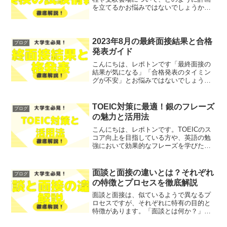
を立てるかお悩みではないでしょうか？
そこで今回は、英検の試験日程と受験会
場の詳細をわかりやすく解説します！レ
ポトンこの記事は次のような人におすす
め！英検の受験を考えてい...
2023年8月の最終面接結果と合格
ブログ
発表ガイド
こんにちは、レポトンです「最終面接の
結果が気になる」「合格発表のタイミン
グが不安」とお悩みではないでしょう
か？そこで今回は、2023年8月の最終面接
結果と合格発表について、わかりやすく
解説します！レポトンこの記事は次のよ
TOEIC対策に最適！銀のフレーズ
ブログ
うな人におすすめ！最...
の魅力と活用法
こんにちは、レポトンです。TOEICのス
コア向上を目指している方や、英語の勉
強において効果的なフレーズを学びたい
方は、多いのではないでしょうか？そこ
で今回は、「銀のフレーズ」の魅力とそ
の活用法について、徹底解説します！レ
面談と面接の違いとは？それぞれ
ブログ
ポトンこの記事は次の...
の特徴とプロセスを徹底解説
面談と面接は、似ているようで異なるプ
ロセスですが、それぞれに特有の目的と
特徴があります。「面談とは何か？」や
「面接の定義と一般的なプロセス」に疑