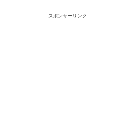
問を持っている方も多いのではないでし
ょうか？そこで今回は、面談と面接の違
いを徹底解説し、それぞれ...
スポンサーリンク