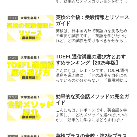
す。効果的なディスカッションを行うこ
とで、参加者全員がより良い結論に達す
ることができます。しかし、ディスカッ
ションには避けるべきNG行為が存在しま
英検の全貌：受験情報とリソース
ブログ
す。これらの行為は、議...
ガイド
英検は、日本国内外で英語力を測るため
の重要な試験です。「英語を学びたいけ
れど、どの試験を受けるべきか分からな
い」「英検の受験情報が知りたい」とお
悩みではないでしょうか？そこで今回
は、英検の全貌を、わかりやすく解説し
TOEFL通信講座の選び方とおす
ブログ
ます！レポトンこの記事は次...
すめランキング【2025年版】
こんにちは、レポトンです。TOEFL通信
講座を選ぶ際に、「どの講座が自分に合
っているのか分からない」「費用対効果
が気になる」といったお悩みではないで
しょうか？そこで今回は、TOEFL通信講
座の選び方とおすすめのランキングをわ
効果的な英会話メソッドの完全ガ
ブログ
かりやすく解説し...
イド
こんにちは、レポトンです。英会話を学
ぶ際に、「どのメソッドを選べばいいの
か」「効果的に学ぶにはどうすればいい
のか」とお悩みではないでしょうか？そ
こで今回は、効果的な英会話メソッドに
ついて、徹底解説します！レポトンこの
英検プラスの全貌：準2級プラス
ブログ