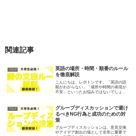
関連記事
英語の場所・時間・順番のルール
ブログ
を徹底解説
こんにちは、レポトンです。「英語の語
順がわからない」「場所や時間の表現が
不安」といったお悩みではないでしょう
か？そこで今回は、英語の場所・時間・
順番のルールについて、徹底解説しま
す！レポトンこの記事は次のような人に
グループディスカッションで避け
ブログ
おすすめ！英語の語順が苦手...
るべきNG行為と成功のための対
策
グループディスカッションは、意見交換
やアイデア創出の場として非常に重要で