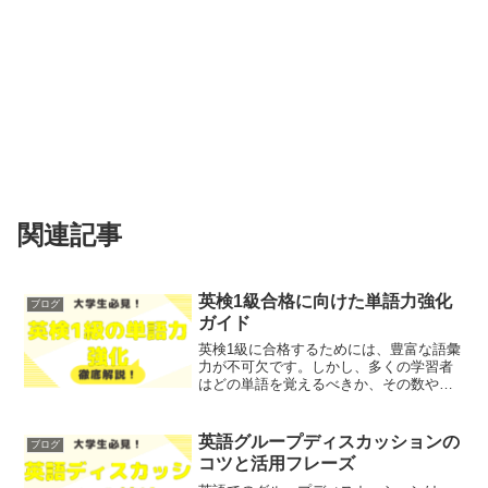
関連記事
英検1級合格に向けた単語力強化
ブログ
ガイド
英検1級に合格するためには、豊富な語彙
力が不可欠です。しかし、多くの学習者
はどの単語を覚えるべきか、その数や重
要性について悩んでいるのではないでし
ょうか？そこで今回は、英検1級に必要な
単語数とその重要性について、わかりや
英語グループディスカッションの
ブログ
すく解説します！レポ...
コツと活用フレーズ