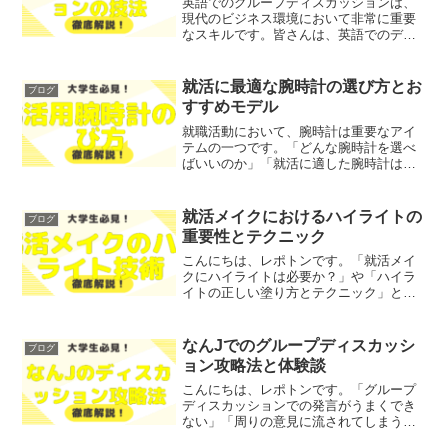
英語でのグループディスカッションは、
現代のビジネス環境において非常に重要
なスキルです。皆さんは、英語でのディ
スカッションに対して不安や苦手意識を
抱いていませんか？そこで今回は、英語
でのグループディスカッションのコツや
就活に最適な腕時計の選び方とお
ブログ
活用フレーズを、わかりや...
すすめモデル
就職活動において、腕時計は重要なアイ
テムの一つです。「どんな腕時計を選べ
ばいいのか」「就活に適した腕時計はど
れか」とお悩みではないでしょうか？そ
こで今回は、就活に最適な腕時計の選び
方とおすすめモデルをご紹介します！レ
就活メイクにおけるハイライトの
ブログ
ポトンこの記事は次のよう...
重要性とテクニック
こんにちは、レポトンです。「就活メイ
クにハイライトは必要か？」や「ハイラ
イトの正しい塗り方とテクニック」とい
った悩みを抱えていませんか？そこで今
回は、就活メイクにおけるハイライトの
重要性とテクニックについて、わかりや
なんJでのグループディスカッシ
ブログ
すく解説します！レポトン...
ョン攻略法と体験談
こんにちは、レポトンです。「グループ
ディスカッションでの発言がうまくでき
ない」「周りの意見に流されてしまう」
とお悩みではないでしょうか？そこで今