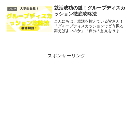
回は、グループディスカッションの攻略
法と成功のためのヒントを、わかりやす
就活成功の鍵！グループディスカ
ブログ
く解説します！レポトンこ...
ッション徹底攻略法
こんにちは、就活を控えている皆さん！
「グループディスカッションでどう振る
舞えばよいのか」「自分の意見をうまく
伝えられるか不安」といったお悩みでは
ないでしょうか？そこで今回は、グルー
プディスカッションの成功に向けたポイ
ントを、徹底解説します！...
スポンサーリンク