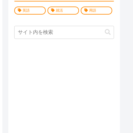
英語
就活
用語