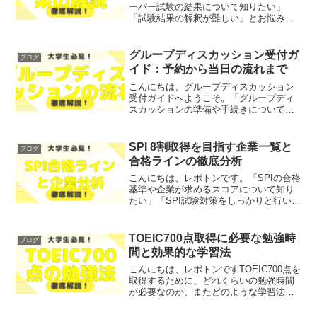
ーパー試験の結果について知りたい」
「試験結果の解釈が難しい」とお悩みで
はないでしょうか？そこで今回は、
IELTSペーパー試験の結果の理解につい
て、わかりやすく解説します！レポトン
グループディスカッション受付ガ
ブログ
この記事は次のような人...
イド：予約から当日の流れまで
こんにちは、グループディスカッション
受付ガイドへようこそ。「グループディ
スカッションの準備や手続きについて不
安」「当日の流れがよくわからない」と
お悩みではないでしょうか？そこで今回
は、グループディスカッションの受付プ
SPI 8割取得を目指す企業一覧と
ブログ
ロセスや当日の流れについ...
合格ラインの徹底分析
こんにちは、レポトンです。「SPIの合格
基準や企業が求めるスコアについて知り
たい」「SPI試験対策をしっかりと行いた
い」とお悩みではないでしょうか？そこ
で今回は、企業が目指すSPI 8割取得を目
指す理由や、ボーダーライン企業の一覧
TOEIC700点取得に必要な勉強時
ブログ
を徹底分析...
間と効果的な学習法
こんにちは、レポトンですTOEIC700点を
取得するために、どれくらいの勉強時間
が必要なのか、またどのような学習法が
効果的なのかについて、悩んでいる方も
多いのではないでしょうか？そこで今回