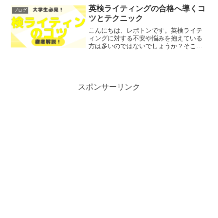
は、TOEIC700点取得に必要な勉強時間と
英検ライティングの合格へ導くコ
ブログ
効果的な...
ツとテクニック
こんにちは、レポトンです。英検ライテ
ィングに対する不安や悩みを抱えている
方は多いのではないでしょうか？そこで
今回は、英検ライティングで合格するた
めのコツとテクニックを、わかりやすく
解説します！ レポトン この記事は次のよ
うな人におすすめ！ ...
スポンサーリンク