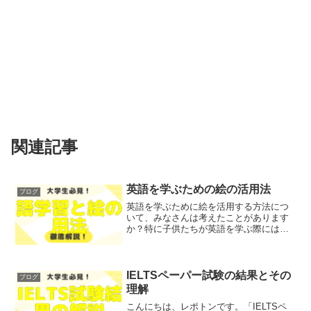
関連記事
英語を学ぶための絵の活用法
ブログ
英語を学ぶために絵を活用する方法につ
いて、みなさんは考えたことがあります
か？特に子供たちが英語を学ぶ際には、
視覚的な要素が大きな役割を果たしま
す。そこで今回は、英語学習における絵
の効果や、具体的な活用法についてわか
りやすく解説します！レポト...
IELTSペーパー試験の結果とその
ブログ
理解
こんにちは、レポトンです。「IELTSペ