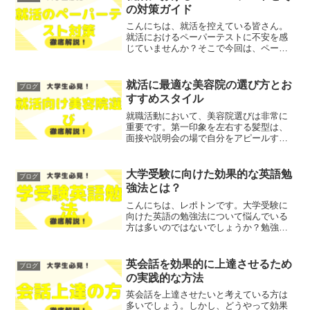
の対策ガイド
こんにちは、就活を控えている皆さん。
就活におけるペーパーテストに不安を感
じていませんか？そこで今回は、ペーパ
ーテストの基本とその重要性について、
わかりやすく解説します！レポトンこの
記事は次のような人におすすめ！ペーパ
就活に最適な美容院の選び方とお
ブログ
ーテストの内容が不安な方...
すすめスタイル
就職活動において、美容院選びは非常に
重要です。第一印象を左右する髪型は、
面接や説明会の場で自分をアピールする
ための大切な要素となります。「どの美
容院を選べばいいのか」「どんなスタイ
ルが就活に適しているのか」といった悩
大学受験に向けた効果的な英語勉
ブログ
みを抱えている方も多いの...
強法とは？
こんにちは、レポトンです。大学受験に
向けた英語の勉強法について悩んでいる
方は多いのではないでしょうか？勉強方
法や教材選びに不安を感じることもある
と思います。そこで今回は、効果的な英
語勉強法を徹底解説します！レポトンこ
英会話を効果的に上達させるため
ブログ
の記事は次のような人にお...
の実践的な方法
英会話を上達させたいと考えている方は
多いでしょう。しかし、どうやって効果