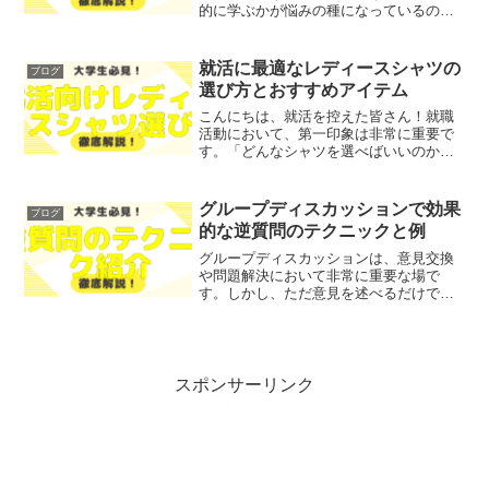
的に学ぶかが悩みの種になっているので
はないでしょうか？そこで今回は、英会
話を効果的に上達させるための実践的な
方法をわかりやすく解説します！レポト
就活に最適なレディースシャツの
ブログ
ンこの記事は次のような人...
選び方とおすすめアイテム
こんにちは、就活を控えた皆さん！就職
活動において、第一印象は非常に重要で
す。「どんなシャツを選べばいいのか」
「自分に似合うスタイルは何か」といっ
た悩みを抱えている方も多いのではない
でしょうか？そこで今回は、就活に最適
グループディスカッションで効果
ブログ
なレディースシャツの選び...
的な逆質問のテクニックと例
グループディスカッションは、意見交換
や問題解決において非常に重要な場で
す。しかし、ただ意見を述べるだけでは
なく、逆質問を通じてより深い理解を得
ることが求められます。今回は、グルー
プディスカッションにおける逆質問の重
要性について掘り下げ、具体...
スポンサーリンク