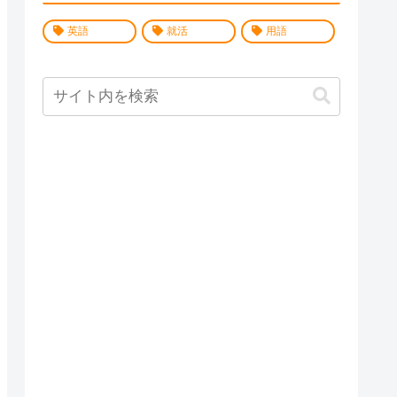
英語
就活
用語