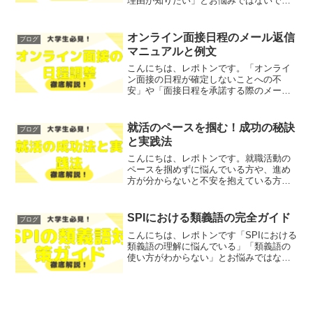
理由が知りたい」とお悩みではないでし
ょうか？そこで今回は、面接結果が届く
までの一般的なタイムラインや遅延の理
由、合格のサインについて、徹底解説し
オンライン面接日程のメール返信
ブログ
ます！レポトンこの記事は...
マニュアルと例文
こんにちは、レポトンです。「オンライ
ン面接の日程が確定しないことへの不
安」や「面接日程を承諾する際のメール
の書き方に悩む」とお悩みではないでし
ょうか？そこで今回は、オンライン面接
日程のメール返信に関する基本的なマナ
就活のペースを掴む！成功の秘訣
ブログ
ーや注意点を、わかりやすく...
と実践法
こんにちは、レポトンです。就職活動の
ペースを掴めずに悩んでいる方や、進め
方が分からないと不安を抱えている方も
多いのではないでしょうか？そこで今回
は、就活のペースを掴むための成功の秘
訣と実践法を、わかりやすく解説しま
SPIにおける類義語の完全ガイド
ブログ
す！レポトンこの記事は次の...
こんにちは、レポトンです「SPIにおける
類義語の理解に悩んでいる」「類義語の
使い方がわからない」とお悩みではない
でしょうか？そこで今回は、SPIに関連す
る類義語の完全ガイドを、わかりやすく
解説します！レポトンこの記事は次のよ
うな人におすすめ...