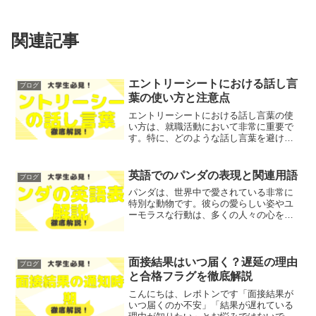
関連記事
エントリーシートにおける話し言
ブログ
葉の使い方と注意点
エントリーシートにおける話し言葉の使
い方は、就職活動において非常に重要で
す。特に、どのような話し言葉を避ける
べきか、どのように適切な言葉遣いを行
うかは、選考に大きな影響を与えること
があります。この記事では、エントリー
英語でのパンダの表現と関連用語
ブログ
シートにおける話し言葉の...
パンダは、世界中で愛されている非常に
特別な動物です。彼らの愛らしい姿やユ
ーモラスな行動は、多くの人々の心をつ
かんで離しません。英語でパンダを表現
する方法や、彼らに関連するさまざまな
用語について、気になったことはありま
せんか？そこで今回は、パ...
面接結果はいつ届く？遅延の理由
ブログ
と合格フラグを徹底解説
こんにちは、レポトンです「面接結果が
いつ届くのか不安」「結果が遅れている