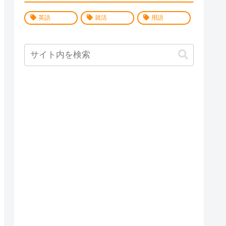
英語
就活
用語