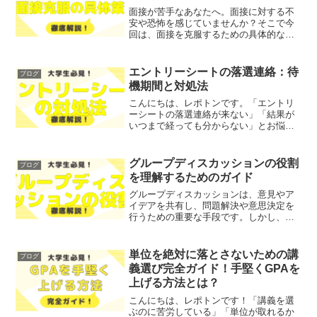
面接が苦手なあなたへ。面接に対する不
安や恐怖を感じていませんか？そこで今
回は、面接を克服するための具体的なス
テップをわかりやすく解説します！レポ
トンこの記事は次のような人におすす
め！面接の際に緊張してしまう方自信を
エントリーシートの落選連絡：待
ブログ
持ちたい方面接の準備に困っ...
機期間と対処法
こんにちは、レポトンです。「エントリ
ーシートの落選連絡が来ない」「結果が
いつまで経っても分からない」とお悩み
ではないでしょうか？そこで今回は、エ
ントリーシートの落選連絡が来ない理由
や、それに対する対処法を、わかりやす
グループディスカッションの役割
ブログ
く解説します！レポトンこ...
を理解するためのガイド
グループディスカッションは、意見やア
イデアを共有し、問題解決や意思決定を
行うための重要な手段です。しかし、
「グループディスカッションとは何か」
「その役割や重要性は？」という疑問を
抱えている方も多いのではないでしょう
単位を絶対に落とさないための講
ブログ
か？そこで今回は、グループ...
義選び完全ガイド！手堅くGPAを
上げる方法とは？
こんにちは、レポトンです！「講義を選
ぶのに苦労している」「単位が取れるか