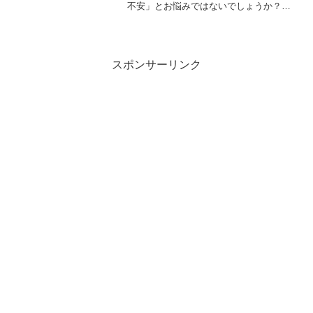
不安」とお悩みではないでしょうか？今
回の記事では、講義選びで単位を絶対に
落とさないための具体的な方法を、徹底
解説します！レポトンこの記事は次のよ
うな人におすすめ！単位取...
スポンサーリンク