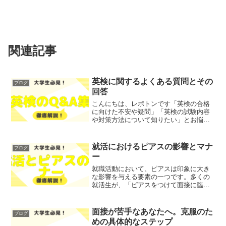
関連記事
英検に関するよくある質問とその
ブログ
回答
こんにちは、レポトンです「英検の合格
に向けた不安や疑問」「英検の試験内容
や対策方法について知りたい」とお悩み
ではないでしょうか？そこで今回は、英
検に関するよくある質問とその回答を、
わかりやすく解説します！レポトンこの
就活におけるピアスの影響とマナ
ブログ
記事は次のような人におす...
ー
就職活動において、ピアスは印象に大き
な影響を与える要素の一つです。多くの
就活生が、「ピアスをつけて面接に臨ん
でも良いのか」や「どのような印象を持
たれるのか」といった悩みを抱えている
のではないでしょうか？そこで今回は、
面接が苦手なあなたへ。克服のた
ブログ
就活におけるピアスの影響...
めの具体的なステップ