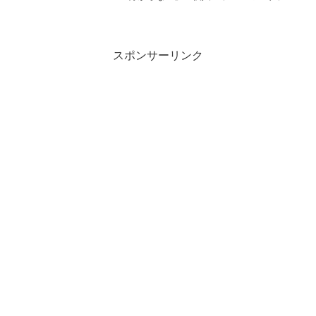
が知りたい」とお悩みではないでしょう
か？そこで今回は、寝屋川市での英会話
教室と個人レッスンの特徴や選び方を、
わかりやすく解説します！...
スポンサーリンク