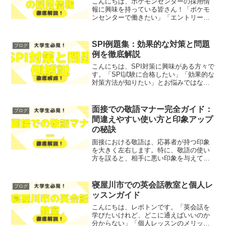
こんにちは、ポケモンセンターの採用情
報に興味を持っている皆さん！「ポケモ
ンセンターで働きたい」「エントリーシ
ートの書き方がわからない」とお悩みで
はないでしょうか？そこで今回は、ポケ
モンセンターのエントリーシートと採用
SPI例題集：効果的な対策と問題
ブログ
情報について、徹底解説し...
例を徹底解説
こんにちは、SPI対策に興味がある方々で
す。「SPI試験に合格したい」「効果的な
対策方法が知りたい」とお悩みではない
でしょうか？そこで今回は、SPI試験の基
本概念や重要性、効果的な学習法につい
て、わかりやすく解説します！レポトン
面接での敬語マナー完全ガイド：
ブログ
この記事は次...
間違えやすい使い方と印象アップ
の秘訣
面接における敬語は、応募者が持つ印象
を大きく左右します。特に、敬語の使い
方を誤ると、相手に悪い印象を与えてし
まうこともあります。「自分の言葉遣い
が正しいのか不安」「面接官に良い印象
を与えたい」とお悩みではないでしょう
寝屋川市での英会話教室と個人レ
ブログ
か？そこで今回は、面接で...
ッスンガイド
こんにちは、レポトンです。「英会話を
学びたいけれど、どこに通えばいいのか
分からない」「個人レッスンのメリット