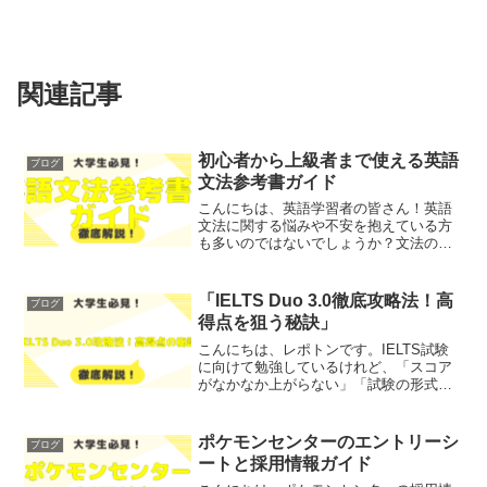
関連記事
初心者から上級者まで使える英語
ブログ
文法参考書ガイド
こんにちは、英語学習者の皆さん！英語
文法に関する悩みや不安を抱えている方
も多いのではないでしょうか？文法の理
解は、英語をスムーズに使うために不可
欠です。そこで今回は、初心者から上級
者まで使える英語文法参考書の選び方や
「IELTS Duo 3.0徹底攻略法！高
ブログ
おすすめの書籍をわかりや...
得点を狙う秘訣」
こんにちは、レポトンです。IELTS試験
に向けて勉強しているけれど、「スコア
がなかなか上がらない」「試験の形式に
不安がある」と悩んでいる方も多いので
はないでしょうか？そこで今回は、
「IELTS Duo 3.0徹底攻略法！高得点を狙
ポケモンセンターのエントリーシ
ブログ
う秘訣」を...
ートと採用情報ガイド