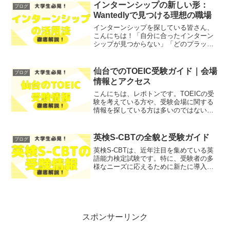
か」「どのように作成すればよいのか」
インターンシップの新しい形：
ブログ
といった疑問を抱えている方...
Wantedlyで見つける理想の職場
インターンシップを探している皆さん、
こんにちは！「自分に合ったインターン
シップが見つからない」「どのプラット
フォームを利用すればよいのかわからな
い」と悩んでいる方はいませんか？そこ
で今回は、インターンシップを変えるプ
仙台でのTOEIC受験ガイド｜会場
ブログ
ラットフォーム「Want...
情報とアクセス
こんにちは、レポトンです。TOEICの受
験を考えている方や、受験会場に関する
情報を探している方は多いのではないで
しょうか？そこで今回は、仙台における
TOEIC受験会場の情報やアクセスについ
て、わかりやすく解説します！レポトン
英検S-CBTの全貌と受験ガイド
ブログ
この記事は次のよ...
英検S-CBTは、近年注目を集めている英
語能力検定試験です。特に、受験者の多
様なニーズに応えるために新たに導入さ
れた形式であり、従来の英検とは異なる
特徴があります。この新しい試験形式に
対して、「どのように準備を進めれば良
いのか」「試験の具体...
スポンサーリンク