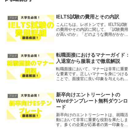
IELTS試験の費用とその内訳
ブログ
こんにちは、レポトンです。IELTS試験
の費用やその内訳に関して、「試験費用
が高いのか」「どのような費用がかかる
のか」とお悩みではないでしょうか？そ
こで今回は、IELTS試験の費用の詳細に
ついて、わかりやすく解説します！レポ
トンこの記事は次...
転職面接におけるマナーガイド：
ブログ
入退室から服装まで徹底解説
転職面接において、マナーは非常に重要
な要素です。正しいマナーを身につける
ことで、面接官に良い印象を与えられま
す。「面接でのマナーが不安」「どのよ
うに振る舞えば良いのか分からない」と
お悩みではないでしょうか？そこで今回
新卒向けエントリーシートの
ブログ
は、転職面接におけるマナ...
Wordテンプレート無料ダウンロ
ード
新卒向けのエントリーシートは、就職活
動において非常に重要な役割を果たしま
す。多くの企業が応募者の第一印象を判
断する際に、エントリーシートを重視し
ています。「エントリーシートとは何