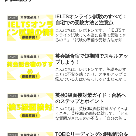
IELTSオンライン試験のすべて：
ブログ
自宅での受験方法と注意点
こんにちは、レポトンです。「IELTSオ
ンライン試験って本当に自宅で受験でき
るの？」「試験の準備や受験方法が知り
たい」とお悩みではないでしょうか？そ
こで今回は、IELTSオンライン試験の受
験方法や注意点について、わかりやすく
英会話合宿で短期間でスキルアッ
ブログ
解説します！レポ...
プしよう！
こんにちは、レポトンです。英語を話す
ことに不安を感じたり、スキルアップに
悩んでいる方はいらっしゃいませんか？
そこで今回は、短期間で英語力を向上さ
せるための「英会話合宿」について、わ
かりやすく解説します！レポトンこの記
英検3級面接対策ガイド：合格へ
ブログ
事は次のような人におすす...
のステップとポイント
こんにちは、英検3級面接対策ガイドへよ
うこそ。英検3級の面接に対して、「どん
な質問がされるのか不安」「自分の英語
力で大丈夫か心配」といったお悩みでは
ないでしょうか？そこで今回は、英検3級
の面接の概要や重要性について、詳しく
TOEICリーディングの時間配分を
ブログ