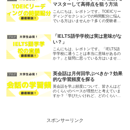
解説します！レポト...
マスターして高得点を狙う方法
こんにちは、レポトンです。TOEICリー
ディングセクションでの時間配分に悩ん
でいる方はいませんか？多くの受験者が
時間不足や焦りから本来の力を発揮でき
ないことがあるでしょう。そこで今回
は、TOEICリーディングで高得点を狙う
「IELTS語学学校は実は意味がな
ブログ
ための時間配分のテ...
い？」
こんにちは、レポトンです。「IELTS語
学学校に通うことは本当に意味があるの
か？」と疑問に思っている方はいません
か？今回は、IELTS語学学校の実際の効
果やメリット・デメリットを徹底解説し
ます！レポトンこの記事は次のような人
英会話は月何回学ぶべきか？効果
ブログ
におすすめ！IE...
的な学習頻度を探る
英会話を学ぶ頻度について、皆さんはど
のくらいのペースが理想だと考えていま
すか？「学びたいけれど、どのくらいの
頻度で学ぶべきか分からない」「効果的
な学習のためには、どれくらいの回数が
必要か？」と悩んでいる方も多いのでは
ないでしょうか？そこで今...
スポンサーリンク