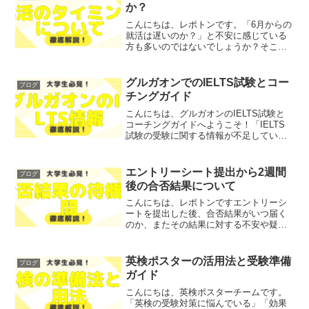
トとその対策方法...
か？
こんにちは、レポトンです。「6月からの
就活は遅いのか？」と不安に感じている
方も多いのではないでしょうか？そこで
今回は、6月からの就活に関する重要なポ
イントを徹底解説します！レポトンこの
記事は次のような人におすすめ！就活を
グルガオンでのIELTS試験とコー
ブログ
始めたばかりの方6月...
チングガイド
こんにちは、グルガオンのIELTS試験と
コーチングガイドへようこそ！「IELTS
試験の受験に関する情報が不足してい
る」「どのコーチングセンターを選べば
いいのか分からない」とお悩みではない
でしょうか？そこで今回は、グルガオン
エントリーシート提出から2週間
ブログ
でのIELTS試験...
後の合否結果について
こんにちは、レポトンですエントリーシ
ートを提出した後、合否結果がいつ届く
のか、またその結果に対する不安や疑問
を抱えている方も多いのではないでしょ
うか？そこで今回は、エントリーシート
提出から2週間後の合否結果について、徹
英検ポスターの活用法と受験準備
ブログ
底解説します！レポトン...
ガイド
こんにちは、英検ポスターチームです。
「英検の受験対策に悩んでいる」「効果