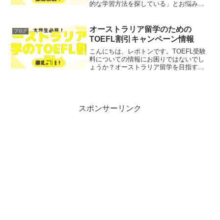
的な学習方法を探している」とお悩みで
はないでしょうか？そこで今回は、英検
ポスターの活用法と受験準備について、
わかりやすく解説します！英検ポスター
オーストラリア留学のための
ブログ
チームこの記事は次のよう...
TOEFL割引キャンペーン情報
こんにちは、レポトンです。TOEFL受験
料についての情報にお困りではないでし
ょうか？オーストラリア留学を目指す学
生の皆さんは、特にこの点で多くの悩み
を抱えているかもしれません。そこで今
回は、オーストラリア留学のための
TOEFL割引キャンペー...
スポンサーリンク