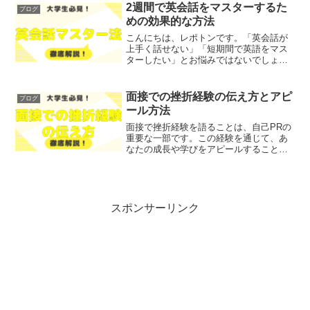
ップの給料事情について、平均的な給与
2週間で英会話をマスターするた
ブログ
や有給インターンの実態を...
めの効果的な方法
こんにちは、レポトンです。「英会話が
上手く話せない」「短期間で英語をマス
ターしたい」とお悩みではないでしょう
か？そこで今回は、2週間で英会話をマス
ターするための効果的な方法を、徹底解
説します！レポトンこの記事は次のよう
面接での挫折経験の伝え方とアピ
ブログ
な人におすすめ！英語を...
ール方法
面接で挫折経験を語ることは、自己PRの
重要な一部です。この経験を通じて、あ
なたの成長や学びをアピールすることが
できます。「挫折経験をどう伝えればよ
いか」とお悩みではないでしょうか？多
くの人が、このテーマに対して不安を感
じています。そこで今回...
スポンサーリンク