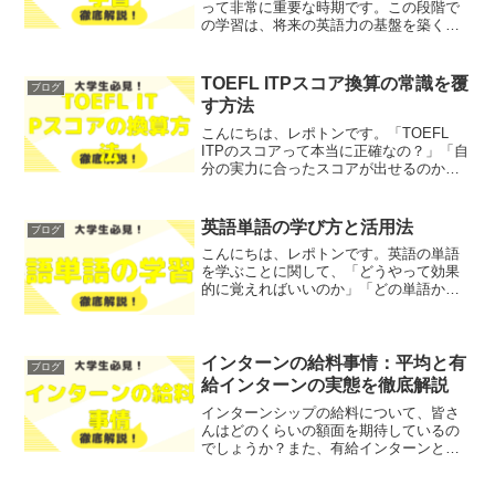
って非常に重要な時期です。この段階で
の学習は、将来の英語力の基盤を築くも
のとなります。しかし、「どこから始め
ればいいのか」「教科書の内容はどうな
っているのか」といった悩みを抱えてい
TOEFL ITPスコア換算の常識を覆
ブログ
る方も多いのではないで...
す方法
こんにちは、レポトンです。「TOEFL
ITPのスコアって本当に正確なの？」「自
分の実力に合ったスコアが出せるのか
な？」といった悩みや不安を抱えている
方も多いのではないでしょうか？そこで
今回は、TOEFL ITPスコアの換算方法に
英語単語の学び方と活用法
ブログ
ついて、常...
こんにちは、レポトンです。英語の単語
を学ぶことに関して、「どうやって効果
的に覚えればいいのか」「どの単語から
始めればいいのか」とお悩みではないで
しょうか？そこで今回は、英語単語の学
び方と活用法を、わかりやすく解説しま
す！レポトンこの記事は次...
インターンの給料事情：平均と有
ブログ
給インターンの実態を徹底解説
インターンシップの給料について、皆さ
んはどのくらいの額面を期待しているの
でしょうか？また、有給インターンと無
給インターンの違いについて、理解して
いますか？そこで今回は、インターンシ