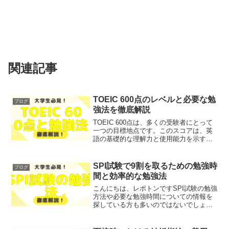
関連記事
TOEIC 600点のレベルと必要な勉
ブログ
強法を徹底解説
TOEIC 600点は、多くの受験者にとって
一つの目標地点です。このスコアは、英
語の基礎的な理解力と使用能力を示すも
のであり、特に就職活動やキャリアアッ
プを目指す方にとって重要な指標となり
ます。しかし、「TOEIC 600点を取得す
SPI試験で9割を取るための勉強時
ブログ
るために...
間と効率的な勉強法
こんにちは、レポトンですSPI試験の勉強
方法や必要な勉強時間についての情報を
探している方も多いのではないでしょう
か？そこで今回は、SPI試験で9割を取る
ために必要な勉強時間と効率的な勉強法