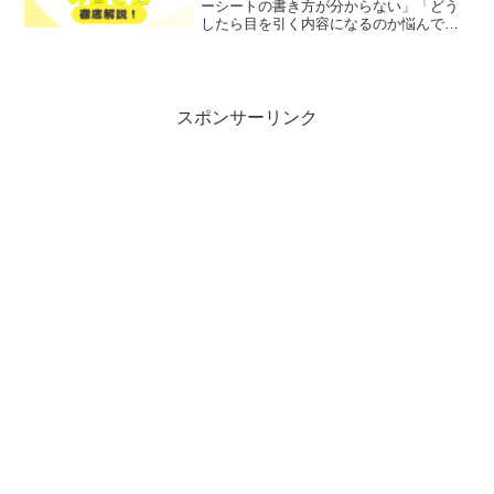
ーシートの書き方が分からない」「どう
したら目を引く内容になるのか悩んでい
る」とお悩みではないでしょうか？そこ
で今回は、エントリーシートの最強構成
法について、成功の秘訣をご紹介しま
す！ レポトン この記事は...
スポンサーリンク