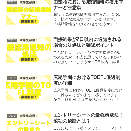
を、わかりやすく解説します！レポトン
面接時における結婚指輪の着用マ
ブログ
この記事は次のよ...
ナーと注意点
面接時に結婚指輪を着用することについ
て、様々な意見やマナーがあります。
「結婚指輪をつけるべきかどうか」「周
囲がどう思うか気になる」とお悩みでは
ないでしょうか？そこで今回は、面接時
における結婚指輪の着用マナーと注意点
面接結果が7日以内に通知される
ブログ
を、わかりやすく解説します...
場合の対処法と確認ポイント
こんにちは、レポトンです面接結果がい
つ来るのか、不安に思っている方も多い
のではないでしょうか？7日以内に結果が
通知される場合、どのように対処すれば
よいのか、気になることも多いと思いま
す。そこで今回は、面接結果が7日以内に
広尾学園におけるTOEFL優遇制
ブログ
通知される際の対処法...
度の詳細
広尾学園におけるTOEFL優遇制度につい
て、皆さんはどのように感じています
か？「TOEFLスコアを活かしたい」「広
尾学園に進学を考えているが、TOEFLに
不安がある」といったお悩みを抱えてい
る方も多いかもしれません。そこで今回
エントリーシートの最強構成法！
ブログ
は、広尾学園の...
成功の秘訣とは？
こんにちは、レポトンです。「エントリ