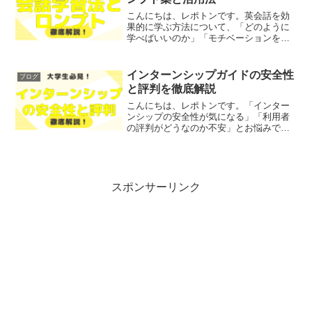
こんにちは、レポトンです。英会話を効
果的に学ぶ方法について、「どのように
学べばいいのか」「モチベーションを保
つにはどうしたらよいのか」とお悩みで
はないでしょうか？そこで今回は、
ChatGPTを使った英会話練習のメリット
インターンシップガイドの安全性
ブログ
や具体的なプロンプト、...
と評判を徹底解説
こんにちは、レポトンです。「インター
ンシップの安全性が気になる」「利用者
の評判がどうなのか不安」とお悩みでは
ないでしょうか？そこで今回は、インタ
ーンシップガイドの安全性や評判につい
て、徹底解説します！レポトンこの記事
は次のような人におすすめ...
スポンサーリンク