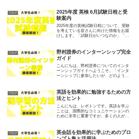
インターンシップの目的は、実践的な経
験を積むことや、専門知識を深めるこ
と、そして業界のネットワークを広げる
2025年度 英検 6月試験日程と受
ブログ
ことです。しかし、インター...
験案内
2025年度の英検試験日程について、受験
を考えている皆さんに向けた情報をお届
けします。「試験日がいつなのか」「受
験手続きが複雑で不安」といった悩みを
抱えているのではないでしょうか？そこ
で今回は、2025年度の英検6月試験の日程
野村證券のインターンシップ完全
ブログ
や受験案内を、...
ガイド
こんにちは、野村證券についてのインタ
ーンシップガイドへようこそ。「インタ
ーンシップに参加したいが、どのように
選考されるのか不安」「実際のインター
ン内容が知りたい」とお悩みではないで
しょうか？そこで今回は、野村證券のイ
英語を効果的に勉強するための方
ブログ
ンターンシップの全貌を、...
法とヒント
こんにちは、レポトンです。英語を学ぶ
ことは、国際的なコミュニケーションの
ために非常に重要ですが、多くの人が効
果的な学習方法を見つけられずに悩んで
いるのではないでしょうか？そこで今回
は、英語を効果的に勉強するための方法
英会話を効果的に学ぶためのプロ
ブログ
とヒントを、わかりやすく...
ンプト集と活用法