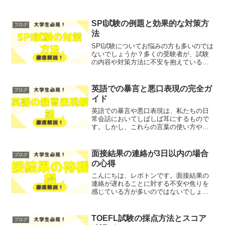
で今回は、2025年の最新TOEFL受験料や
支払い方法について、わかりやすく解説
します！レポトンこの記事は次のような
SPI試験の例題と効果的な対策方
ブログ
人におすすめ！...
法
SPI試験についてお悩みの方も多いのでは
ないでしょうか？多くの受験者が、試験
の内容や対策方法に不安を抱えているこ
とと思います。そこで今回は、SPI試験の
例題と効果的な対策方法について、わか
りやすく解説します！レポトンこの記事
英語での暴言と悪口表現の完全ガ
ブログ
は次のような人に...
イド
英語での暴言や悪口表現は、私たちの日
常会話においてしばしば耳にするもので
す。しかし、これらの言葉の使い方やニ
ュアンスを理解することは、特に非英語
圏の人々にとっては難しいことがありま
す。「相手を傷つける言葉」や「不適切
面接結果の連絡が3日以内の場合
ブログ
な表現」に悩まされている...
の心得
こんにちは、レポトンです。面接結果の
連絡が遅れることに対する不安や焦りを
感じている方が多いのではないでしょう
か？そこで今回は、面接結果の連絡が3日
以内の場合の心得について、わかりやす
く解説します！ レポトン この記事は次の
TOEFL試験の採点方法とスコア
ブログ
ような人におすすめ...