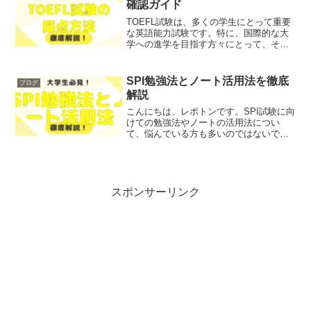
確認ガイド
TOEFL試験は、多くの学生にとって重要
な英語能力試験です。特に、国際的な大
学への進学を目指す方々にとって、その
スコアは非常に重要な要素となります。
しかし、「TOEFL試験の採点方法がわか
らない」「スコアをどのように確認すれ
SPI勉強法とノート活用法を徹底
ブログ
ばよいのか」とい...
解説
こんにちは、レポトンです。SPI試験に向
けての勉強法やノートの活用法につい
て、悩んでいる方も多いのではないでし
ょうか？そこで今回は、SPI勉強法とノー
ト活用法について、徹底解説します！レ
ポトンこの記事は次のような人におすす
め！SPI試験の対...
スポンサーリンク