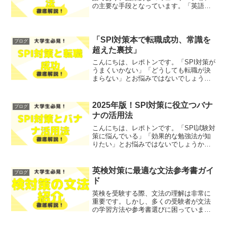
の主要な手段となっています。「英語を
話せるようになりたい」「効果的に英語
を学びたい」といった悩みを抱えている
方も多いのではないでしょうか？そこで
今回は、英語の基本とその...
「SPI対策本で転職成功、常識を
ブログ
超えた裏技」
こんにちは、レポトンです。「SPI対策が
うまくいかない」「どうしても転職が決
まらない」とお悩みではないでしょう
か？そこで今回は、SPI対策本を利用して
転職を成功させる方法を、徹底解説しま
す！レポトンこの記事は次のような人に
2025年版！SPI対策に役立つバナ
ブログ
おすすめ！SPI対...
ナの活用法
こんにちは、レポトンです。「SPI試験対
策に悩んでいる」「効果的な勉強法が知
りたい」とお悩みではないでしょうか？
そこで今回は、2025年版のSPI対策に役
立つバナナの活用法をご紹介します！レ
ポトンこの記事は次のような人におすす
英検対策に最適な文法参考書ガイ
ブログ
め！SPI試験...
ド
英検を受験する際、文法の理解は非常に
重要です。しかし、多くの受験者が文法
の学習方法や参考書選びに困っていま
す。そこで今回は、英検対策に最適な文
法参考書をわかりやすくご紹介します！