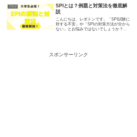
レポトンこの記事は次のような人におす
SPIとは？例題と対策法を徹底解
ブログ
すめ！文法の学習方法がわか...
説
こんにちは、レポトンです。「SPI試験に
対する不安」や「SPIの対策方法が分から
ない」とお悩みではないでしょうか？そ
こで今回は、SPIの基本概念やその重要
性、問題形式、具体例、そして効果的な
対策法を徹底解説します！レポトンこの
記事は次のよう...
スポンサーリンク