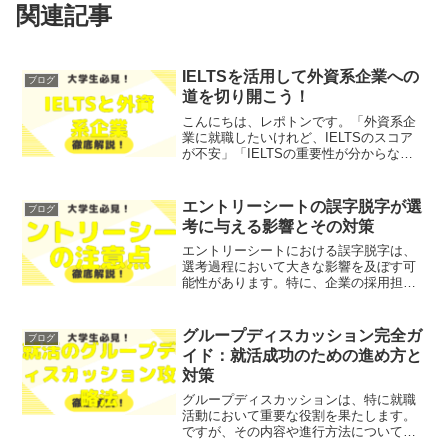
関連記事
IELTSを活用して外資系企業への
ブログ
道を切り開こう！
こんにちは、レポトンです。「外資系企
業に就職したいけれど、IELTSのスコア
が不安」「IELTSの重要性が分からな
い」とお悩みではないでしょうか？そこ
で今回は、外資系企業への道を切り開く
ために必要なIELTSの知識を、わかりや
エントリーシートの誤字脱字が選
ブログ
すく解説します...
考に与える影響とその対策
エントリーシートにおける誤字脱字は、
選考過程において大きな影響を及ぼす可
能性があります。特に、企業の採用担当
者は応募者の提出物を通じてその人の細
部への注意力やプロフェッショナリズム
を評価しますが、誤字脱字があるとその
グループディスカッション完全ガ
ブログ
印象を損なうことになりま...
イド：就活成功のための進め方と
対策
グループディスカッションは、特に就職
活動において重要な役割を果たします。
ですが、その内容や進行方法について
は、まだ不明な点が多いのではないでし