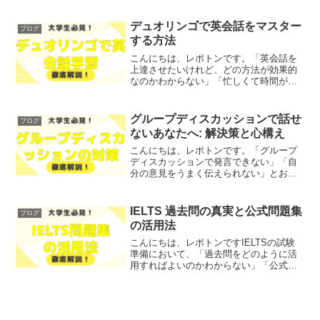
ょうか？そこで今回は、グループディス
カッションの基本的な理解から、就職活
デュオリンゴで英会話をマスター
ブログ
動における重要性、効果的な...
する方法
こんにちは、レポトンです。「英会話を
上達させたいけれど、どの方法が効果的
なのかわからない」「忙しくて時間がな
いけれど、英会話を学びたい」とお悩み
ではないでしょうか？そこで今回は、デ
ュオリンゴを使って英会話をマスターす
グループディスカッションで話せ
ブログ
る方法をご紹介します！レ...
ないあなたへ: 解決策と心構え
こんにちは、レポトンです。「グループ
ディスカッションで発言できない」「自
分の意見をうまく伝えられない」とお悩
みではないでしょうか？そこで今回は、
グループディスカッションで自信を持っ
て発言するための心構えや解決策をご紹
IELTS 過去問の真実と公式問題集
ブログ
介します！レポトンこの記...
の活用法
こんにちは、レポトンですIELTSの試験
準備において、「過去問をどのように活
用すればよいのかわからない」「公式問
題集の使い方が知りたい」とお悩みでは
ないでしょうか？そこで今回は、IELTS
における過去問の位置づけや公式問題集
の特徴とその活用...