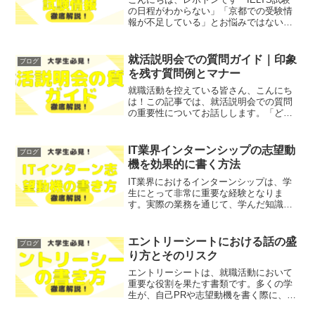
の日程がわからない」「京都での受験情
報が不足している」とお悩みではないで
しょうか？そこで今回は、京都での
IELTS試験日程と受験情報を、わかりや
すく解説します！レポトンこの記事は次
就活説明会での質問ガイド｜印象
ブログ
のような人におすすめ...
を残す質問例とマナー
就職活動を控えている皆さん、こんにち
は！この記事では、就活説明会での質問
の重要性についてお話しします。「どん
な質問をすれば良いのか分からない」
「質問をするのが怖い」といった悩みを
抱えている方も多いのではないでしょう
IT業界インターンシップの志望動
ブログ
か？そこで今回は、就活説明...
機を効果的に書く方法
IT業界におけるインターンシップは、学
生にとって非常に重要な経験となりま
す。実際の業務を通じて、学んだ知識を
実践する機会が得られるため、自己成長
に繋がるからです。しかし、インターン
シップの選考を通過するためには、魅力
エントリーシートにおける話の盛
ブログ
的な志望動機が必要です。...
り方とそのリスク
エントリーシートは、就職活動において
重要な役割を果たす書類です。多くの学
生が、自己PRや志望動機を書く際に、内
容を盛り込むことに悩んでいるのではな