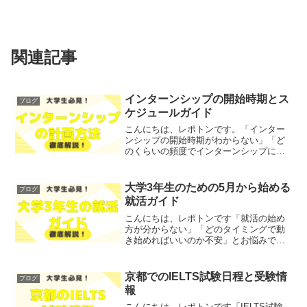
関連記事
インターンシップの開始時期とス
ブログ
ケジュールガイド
こんにちは、レポトンです。「インター
ンシップの開始時期がわからない」「ど
のくらいの頻度でインターンシップに参
加すればいいのか不安」とお悩みではな
いでしょうか？そこで今回は、インター
ンシップの開始時期やスケジュールにつ
大学3年生のための5月から始める
ブログ
いて、わかりやすく解説し...
就活ガイド
こんにちは、レポトンです「就活の始め
方が分からない」「どのタイミングで動
き始めればいいのか不安」とお悩みでは
ないでしょうか？そこで今回は、大学3年
生が5月から始める就活のためのタイミン
グや重要性について、わかりやすく解説
京都でのIELTS試験日程と受験情
ブログ
します！レポトンこの...
報
こんにちは、レポトンです「IELTS試験