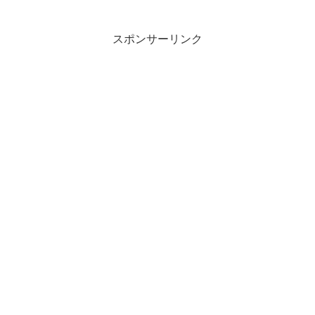
いでしょうか。そこで今回は、エントリ
ーシートにおける話の盛り方とそのリス
クについて、わかりやす...
スポンサーリンク