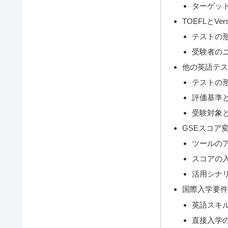
ターゲッ
TOEFLとVe
テストの
受験者の
他の英語テ
テストの
評価基準
受験対象
GSEスコア
ツールの
スコアの
活用シナ
国際入学要
英語スキ
直接入学