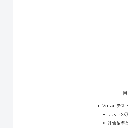
目
Versant
テストの
評価基準