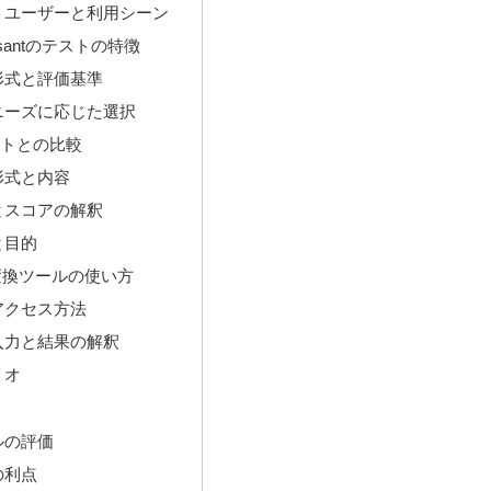
トユーザーと利用シーン
rsantのテストの特徴
形式と評価基準
ニーズに応じた選択
ストとの比較
形式と内容
とスコアの解釈
と目的
変換ツールの使い方
アクセス方法
入力と結果の解釈
リオ
件
ルの評価
の利点