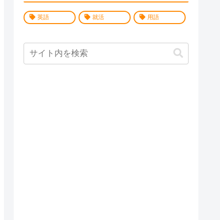
英語
就活
用語