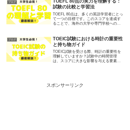
TOEFL 80点の実力を理解する：
ブログ
トンこの記事は次のよ...
試験の比較と学習法
TOEFL 80点は、多くの英語学習者にとっ
て一つの目標です。このスコアを達成す
ることで、海外の大学や専門学校への入
学が可能になり、グローバルなキャリア
の扉が開かれます。しかし、TOEFLスコ
アが80点というのは、どのようなレベル
TOEIC試験における時計の重要性
ブログ
を示してい...
と持ち物ガイド
TOEIC試験を受ける際、時計の重要性を
理解していますか？試験中の時間管理
は、スコアに大きな影響を与える要素の
一つです。多くの受験者が、試験会場に
時計があるのか、どのような時計を持参
すべきかに悩んでいます。そこで今回
は、TOEIC試験におけ...
スポンサーリンク