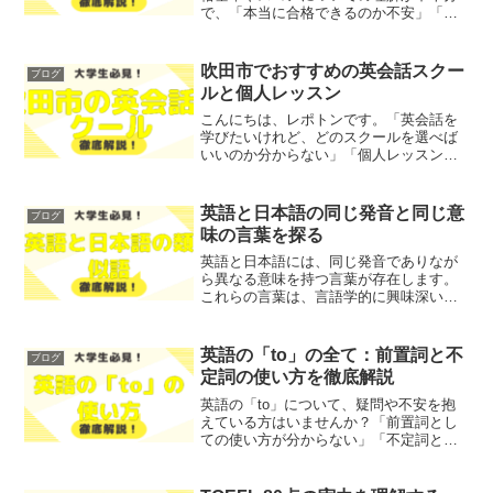
で、「本当に合格できるのか不安」「ど
のくらいのスコアが必要なのかわからな
い」とお悩みではないでしょうか？そこ
で今回は、英検2級ギリギリ合格の実態と
吹田市でおすすめの英会話スクー
ブログ
合格点の分析を、わか...
ルと個人レッスン
こんにちは、レポトンです。「英会話を
学びたいけれど、どのスクールを選べば
いいのか分からない」「個人レッスンの
メリットは何だろう」とお悩みではない
でしょうか？そこで今回は、吹田市でお
すすめの英会話スクールと個人レッスン
英語と日本語の同じ発音と同じ意
ブログ
の情報を、わかりやすく解...
味の言葉を探る
英語と日本語には、同じ発音でありなが
ら異なる意味を持つ言葉が存在します。
これらの言葉は、言語学的に興味深いだ
けでなく、コミュニケーションの際に面
白い瞬間を生むことがあります。例え
ば、日常会話の中で、同じ音を持つ言葉
英語の「to」の全て：前置詞と不
ブログ
が異なる意味を持つ場合、誤...
定詞の使い方を徹底解説
英語の「to」について、疑問や不安を抱
えている方はいませんか？「前置詞とし
ての使い方が分からない」「不定詞との
違いが理解できない」といった悩みを持
つ方々に、今回は英語の「to」の基本的
な意味や使い方を徹底解説します！レポ