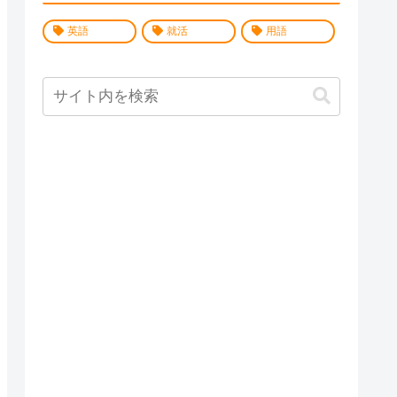
英語
就活
用語