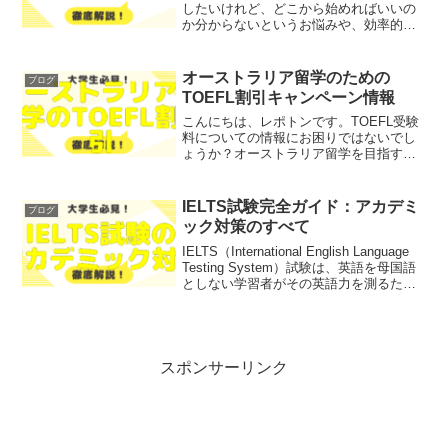
したいけれど、どこから始めればいいの
か分からないというお悩みや、効率的な
学習法が知りたいという不安を抱えてい
る方も多いのではないでしょうか？そこ
で今回は、最短で英会話を習得するため
オーストラリア留学のための
ブログ
の具体的な方法を、徹底解...
TOEFL割引キャンペーン情報
こんにちは、レポトンです。TOEFL受験
料についての情報にお困りではないでし
ょうか？オーストラリア留学を目指す学
生の皆さんは、特にこの点で多くの悩み
を抱えているかもしれません。そこで今
回は、オーストラリア留学のための
IELTS試験完全ガイド：アカデミ
ブログ
TOEFL割引キャンペー...
ック対策のすべて
IELTS（International English Language
Testing System）試験は、英語を母国語
としない学習者がその英語力を測るため
の国際的な試験です。特にアカデミック
な目的で受験する場合、試験の内容や形
式に対す...
スポンサーリンク