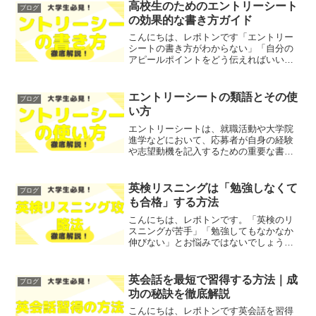
高校生のためのエントリーシート
ブログ
の効果的な書き方ガイド
こんにちは、レポトンです「エントリー
シートの書き方がわからない」「自分の
アピールポイントをどう伝えればいいか
わからない」とお悩みではないでしょう
か？そこで今回は、高校生のためのエン
トリーシートの効果的な書き方につい
エントリーシートの類語とその使
ブログ
て、わかりやすく解説します...
い方
エントリーシートは、就職活動や大学院
進学などにおいて、応募者が自身の経験
や志望動機を記入するための重要な書類
です。「エントリーシートの類語やその
使い方」についてお悩みではないでしょ
うか？そこで今回は、エントリーシート
英検リスニングは「勉強しなくて
ブログ
に関連する類語やその適切...
も合格」する方法
こんにちは、レポトンです。「英検のリ
スニングが苦手」「勉強してもなかなか
伸びない」とお悩みではないでしょう
か？そこで今回は、英検リスニングで
「勉強しなくても合格」する方法をご紹
介します！レポトンこの記事は次のよう
英会話を最短で習得する方法｜成
ブログ
な人におすすめ！リスニングが...
功の秘訣を徹底解説
こんにちは、レポトンです英会話を習得