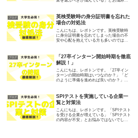
業を選ぶべきか悩んでいる」とお悩みで
はないでしょうか？そこで今回は、イン
ターンの日程が重なった際の最適な対処
法を、わかりやすく解説します！レポト
英検受験時の身分証明書を忘れた
ブログ
ンこの記事は次のような人...
場合の対処法
こんにちは、レポトンです。英検受験時
に身分証明書を忘れてしまった場合の不
安や心配を抱えている方も多いのではな
いでしょうか？そこで今回は、身分証明
書を忘れた場合の対処法を、わかりやす
く解説します！レポトンこの記事は次の
「27卒インターン開始時期を徹底
ブログ
ような人におすすめ！試験...
解説！」
こんにちは、レポトンです。「27卒イン
ターンの開始時期はいつなのか？」「ど
のように準備を進めれば良いのか？」と
お悩みではないでしょうか？そこで今回
は、27卒インターンの開始時期やその準
備について徹底解説します！レポトンこ
SPIテストを実施している企業一
ブログ
の記事は次のような人...
覧と対策法
こんにちは、レポトンです。「SPIテスト
を受ける企業が増えている」「SPIテスト
の内容が不安」とお悩みではないでしょ
うか？そこで今回は、SPIテストを実施し
ている企業の一覧とその対策法を、わか
りやすく解説します！レポトンこの記事