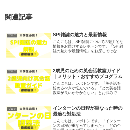
関連記事
SPI雑誌の魅力と最新情報
ブログ
こんにちは、SPI雑誌についての魅力的な
情報をお届けするレポトンです。「SPI雑
誌の魅力や最新情報」をお探しではない
でしょうか？そこで今回は、SPI雑誌の特
集内容や購読方法、ゲームレビューにつ
いて徹底解説します！レポトンこの記事
は次のような...
2歳児のための英会話教室ガイド
ブログ
｜メリット・おすすめプログラム
こんにちは、レポトンです。「英会話を
始めるべきか悩んでいる」「どの英会話
教室が良いか分からない」とお悩みでは
ないでしょうか？そこで今回は、2歳児の
ための英会話教室のメリットやおすすめ
プログラムをご紹介します！レポトンこ
インターンの日程が重なった時の
ブログ
の記事は次のような人に...
最適な対処法
こんにちは、レポトンです。「インター
ンの日程が重なってしまった」「どの企