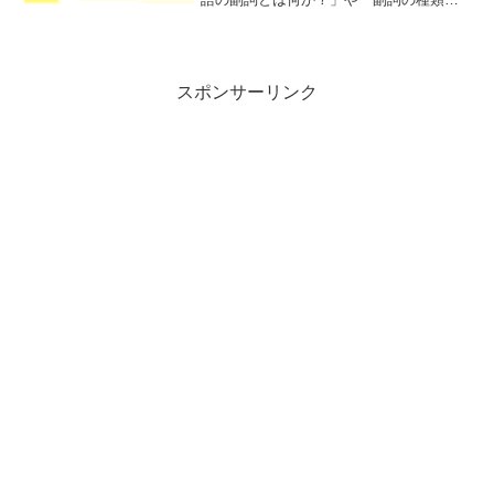
その役割」といった疑問を持っている方
も多いのではないでしょうか？そこで今
回は、英語の副詞についての基本的な知
識をわかりやすく解説しま...
スポンサーリンク