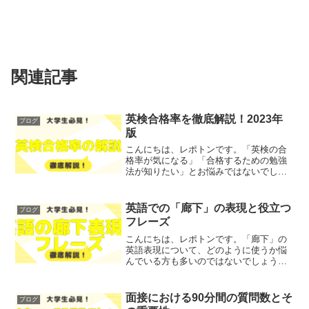
関連記事
英検合格率を徹底解説！2023年
ブログ
版
こんにちは、レポトンです。「英検の合
格率が気になる」「合格するための勉強
法が知りたい」とお悩みではないでしょ
うか？そこで今回は、英検合格率を徹底
解説し、2023年版の最新情報をご紹介し
ます！レポトンこの記事は次のような人
英語での「廊下」の表現と役立つ
ブログ
におすすめ！英検の合...
フレーズ
こんにちは、レポトンです。「廊下」の
英語表現について、どのように使うか悩
んでいる方も多いのではないでしょう
か？そこで今回は、英語での「廊下」の
定義や表現方法、日常会話で使えるフレ
ーズについて、わかりやすく解説しま
面接における90分間の質問数とそ
ブログ
す！レポトンこの記事は次のよ...