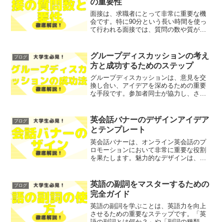
の重要性
面接は、求職者にとって非常に重要な機
会です。特に90分という長い時間を使っ
て行われる面接では、質問の数や質が候
補者の印象に大きな影響を与えます。こ
の記事では、90分間の面接が持つ意味
や、時間に応じた質問数の傾向につい
グループディスカッションの考え
ブログ
て、徹底解説します！レポ...
方と成功するためのステップ
グループディスカッションは、意見を交
換し合い、アイデアを深めるための重要
な手段です。参加者同士が協力し、さま
ざまな視点を持ち寄ることで、より良い
結論に至ることができます。しかし、効
果的なグループディスカッションを行う
英会話バナーのデザインアイデア
ブログ
には、進行方法やテーマに...
とテンプレート
英会話バナーは、オンライン英会話のプ
ロモーションにおいて非常に重要な役割
を果たします。魅力的なデザインは、ユ
ーザーの目を引き、興味を喚起し、結果
として集客につながるからです。しか
し、「どのようなデザインが効果的なの
英語の副詞をマスターするための
ブログ
か」「どんな要素を取り入れ...
完全ガイド
英語の副詞を学ぶことは、英語力を向上
させるための重要なステップです。「英
語の副詞とは何か？」や「副詞の種類と