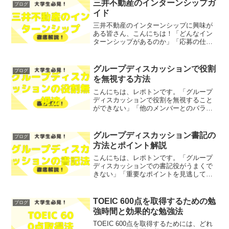
かりやすく解説します！レポトンこの記
三井不動産のインターンシップガ
ブログ
事は次のよ...
イド
三井不動産のインターンシップに興味が
ある皆さん、こんにちは！「どんなイン
ターンシップがあるのか」「応募の仕方
はどうするのか」とお悩みではないでし
ょうか？そこで今回は、三井不動産のイ
ンターンシッププログラムについてを、
グループディスカッションで役割
ブログ
わかりやすく解説します！...
を無視する方法
こんにちは、レポトンです。「グループ
ディスカッションで役割を無視すること
ができない」「他のメンバーとのバラン
スが取れない」とお悩みではないでしょ
うか？そこで今回は、グループディスカ
ッションで役割を無視する方法をわかり
グループディスカッション書記の
ブログ
やすく解説します！ レポ...
方法とポイント解説
こんにちは、レポトンです。「グループ
ディスカッションでの書記役がうまくで
きない」「重要なポイントを見逃してし
まう」とお悩みではないでしょうか？そ
こで今回は、グループディスカッション
書記の方法とポイントをわかりやすく解
TOEIC 600点を取得するための勉
ブログ
説します！レポトンこの記...
強時間と効果的な勉強法
TOEIC 600点を取得するためには、どれ