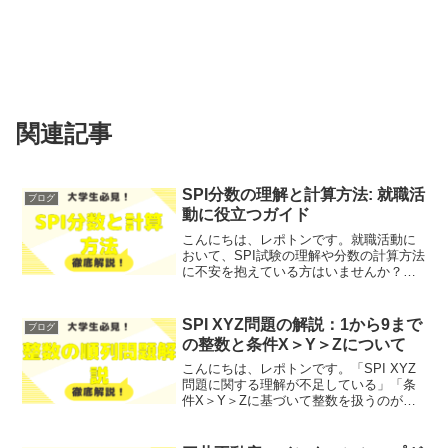
関連記事
SPI分数の理解と計算方法: 就職活
ブログ
動に役立つガイド
こんにちは、レポトンです。就職活動に
おいて、SPI試験の理解や分数の計算方法
に不安を抱えている方はいませんか？そ
こで今回は、SPI分数の理解と計算方法
を、わかりやすく解説します！レポトン
この記事は次のような人におすすめ！SPI
SPI XYZ問題の解説：1から9まで
ブログ
試験についても...
の整数と条件X＞Y＞Zについて
こんにちは、レポトンです。「SPI XYZ
問題に関する理解が不足している」「条
件X＞Y＞Zに基づいて整数を扱うのが難
しい」とお悩みではないでしょうか？そ
こで今回は、SPI XYZ問題の解説を、わ