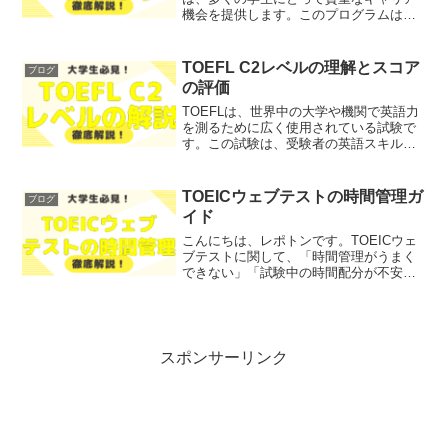
機会を提供します。このプログラムは、
実際の業務を通じて専門知識を深めるだ
けでなく、企業文化を体験し、将来のキ
ャリア選択に役立つスキルを身につける
TOEFL C2レベルの理解とスコア
ブログ
ことを目的としています。...
の評価
TOEFLは、世界中の大学や機関で英語力
を測るために広く使用されている試験で
す。この試験は、受験者の英語スキルを
評価し、特にC1およびC2レベルの理解に
関する重要な情報を提供します。多くの
受験者が「自分のTOEFLスコアはC1また
TOEICウェブテストの時間管理ガ
ブログ
はC2に相...
イド
こんにちは、レポトンです。TOEICウェ
ブテストに関して、「時間管理がうまく
できない」「試験中の時間配分が不安」
といった悩みを抱えている方はいません
か？そこで今回は、TOEICウェブテスト
における効果的な時間管理の方法を、わ
かりやすく解説し...
スポンサーリンク