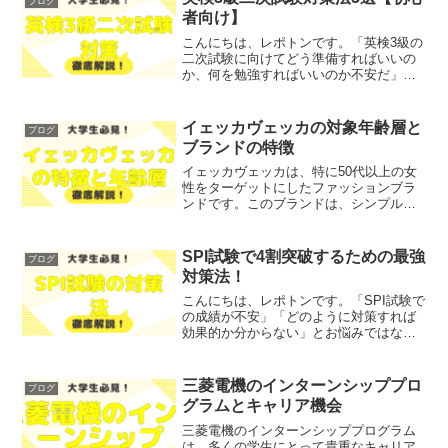
ブログ
者向け】
こんにちは、レポトンです。「英検3級の
二次試験に向けてどう準備すればいいの
か、何を勉強すればいいのか不安だ」と
感じている方も多いのではないでしょう
か？特に初心者の方にとっては、何から
手をつければよいか分からず戸惑ってし
イェッカヴェッカの対象年齢層と
ブログ
まうこともあるでしょう...
ブランドの特徴
イェッカヴェッカは、特に50代以上の女
性をターゲットにしたファッションブラ
ンドです。このブランドは、シンプルで
ありながら洗練されたデザインを特徴と
しており、年齢を重ねた女性たちのライ
フスタイルに寄り添うアイテムを提供し
SPI試験で4割突破するための最強
ブログ
ています。近年、ファッ...
対策法！
こんにちは、レポトンです。「SPI試験で
の成績が不安」「どのように対策すれば
効果的か分からない」とお悩みではない
でしょうか？そこで今回は、SPI試験で4
割突破するための最強の対策法をご紹介
します！レポトンこの記事は次のような
三菱電機のインターンシッププロ
ブログ
人におすすめ！S...
グラムとキャリア機会
三菱電機のインターンシッププログラム
は、多くの学生にとって貴重なキャリア