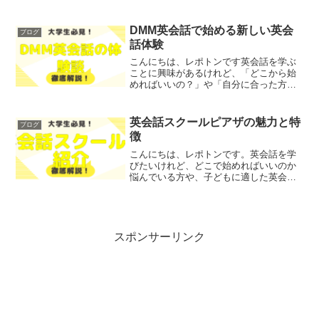
あまり注目されないまま深刻化している
問題や、時代の変化とともに新たに生ま
れた問題も存在します今回は、大学生で
DMM英会話で始める新しい英会
ブログ
も学びのきっかけになりそ...
話体験
こんにちは、レポトンです英会話を学ぶ
ことに興味があるけれど、「どこから始
めればいいの？」や「自分に合った方法
が見つかるか不安」といった悩みを抱え
ている方も多いのではないでしょうか？
そこで今回は、DMM英会話を利用して新
英会話スクールピアザの魅力と特
ブログ
しい英会話体験を始める...
徴
こんにちは、レポトンです。英会話を学
びたいけれど、どこで始めればいいのか
悩んでいる方や、子どもに適した英会話
教室を探している保護者の方も多いので
はないでしょうか？そこで今回は、英会
話スクールピアザの魅力や特徴をご紹介
します！レポトンこの記事...
スポンサーリンク