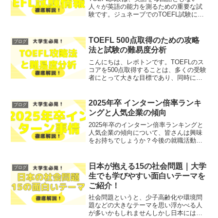
人々が英語の能力を測るための重要な試
験です。ジュネーブでのTOEFL試験に関
して、場所やスケジュール、受験準備に
ついて不安を感じている方も多いのでは
ないでしょうか？そこで今回は、ジュネ
TOEFL 500点取得のための攻略
ブログ
ーブでのTOEFL...
法と試験の難易度分析
こんにちは、レポトンです。TOEFLのス
コアを500点取得することは、多くの受験
者にとって大きな目標であり、同時に不
安や悩みの種でもあります。「TOEFLの
難易度はどのくらいなのか？」「500点を
取得するためにはどのような勉強法が有
2025年卒 インターン倍率ランキ
ブログ
効なのか...
ングと人気企業の傾向
2025年卒のインターン倍率ランキングと
人気企業の傾向について、皆さんは興味
をお持ちでしょうか？今後の就職活動に
向けて、どの企業が人気で、インターン
シップの倍率はどのようになっているの
か、気になる方が多いと思います。そこ
日本が抱える15の社会問題｜大学
ブログ
で今回は、2025年...
生でも学びやすい面白いテーマを
ご紹介！
社会問題というと、少子高齢化や環境問
題などの大きなテーマを思い浮かべる人
が多いかもしれませんしかし日本には、