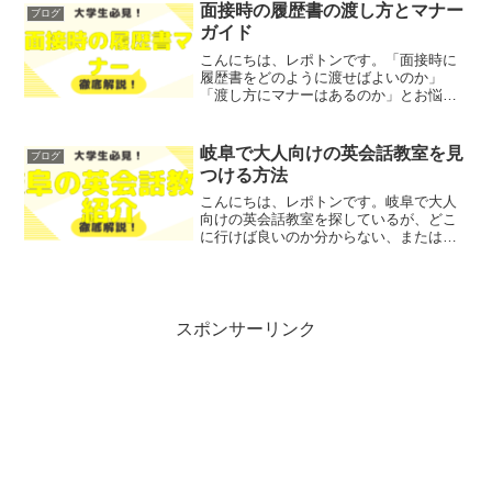
ょうか？そこで今回は、インターンシッ
面接時の履歴書の渡し方とマナー
ブログ
プを通して得られる貴重な学...
ガイド
こんにちは、レポトンです。「面接時に
履歴書をどのように渡せばよいのか」
「渡し方にマナーはあるのか」とお悩み
ではないでしょうか？そこで今回は、面
接時の履歴書の渡し方とマナーについ
て、わかりやすく解説します！ レポトン
岐阜で大人向けの英会話教室を見
ブログ
この記事は次のような人に...
つける方法
こんにちは、レポトンです。岐阜で大人
向けの英会話教室を探しているが、どこ
に行けば良いのか分からない、または自
分に合った教室を見つけられるか不安で
はないでしょうか？そこで今回は、岐阜
で大人向けの英会話教室を見つける方法
を、わかりやすく解説しま...
スポンサーリンク