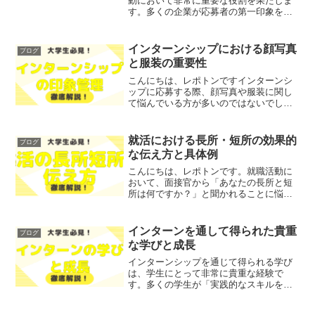
動において非常に重要な役割を果たしま
す。多くの企業が応募者の第一印象を判
断する際に、エントリーシートを重視し
ています。「エントリーシートとは何
か」「どのように作成すればよいのか」
インターンシップにおける顔写真
ブログ
といった疑問を抱えている方...
と服装の重要性
こんにちは、レポトンですインターンシ
ップに応募する際、顔写真や服装に関し
て悩んでいる方が多いのではないでしょ
うか？そこで今回は、インターンシップ
応募用の顔写真や服装の重要性につい
て、わかりやすく解説します！レポトン
就活における長所・短所の効果的
ブログ
この記事は次のような人にお...
な伝え方と具体例
こんにちは、レポトンです。就職活動に
おいて、面接官から「あなたの長所と短
所は何ですか？」と聞かれることに悩ん
でいる方は多いのではないでしょうか？
そこで今回は、就活における長所・短所
の効果的な伝え方と具体例を、わかりや
インターンを通して得られた貴重
ブログ
すく解説します！レポトン...
な学びと成長
インターンシップを通じて得られる学び
は、学生にとって非常に貴重な経験で
す。多くの学生が「実践的なスキルを身
につけたい」「自己成長を促したい」と
いった悩みを抱えているのではないでし