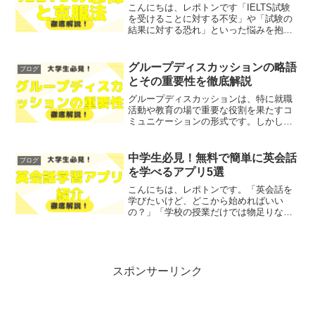
こんにちは、レポトンです「IELTS試験
を受けることに対する不安」や「試験の
結果に対する恐れ」といった悩みを抱え
ている方はいませんか？そこで今回は、
IELTSを受けるのが怖い理由とその克服
法について、わかりやすく解説します！
グループディスカッションの略語
ブログ
レポトンこの記事...
とその重要性を徹底解説
グループディスカッションは、特に就職
活動や教育の場で重要な役割を果たすコ
ミュニケーションの形式です。しかし、
「グループディスカッションとは何
か？」や「GDの略語とその意味」につい
て、しっかり理解できていない方も多い
中学生必見！無料で簡単に英会話
ブログ
のではないでしょうか？そこ...
を学べるアプリ5選
こんにちは、レポトンです。「英会話を
学びたいけど、どこから始めればいい
の？」「学校の授業だけでは物足りな
い」とお悩みではないでしょうか？そこ
で今回は、中学生におすすめの「無料で
簡単に英会話を学べるアプリ」を5つご紹
介します！この記事を読むと...
スポンサーリンク