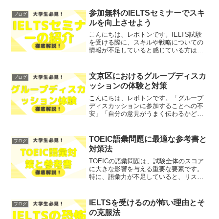
参加無料のIELTSセミナーでスキ
ブログ
ルを向上させよう
こんにちは、レポトンです。IELTS試験
を受ける際に、スキルや戦略についての
情報が不足していると感じている方はい
ませんか？そこで今回は、参加無料の
IELTSセミナーで得られる情報やスキル
を、わかりやすく解説します！レポトン
文京区におけるグループディスカ
ブログ
この記事は次のよう...
ッションの体験と対策
こんにちは、レポトンです。「グループ
ディスカッションに参加することへの不
安」「自分の意見がうまく伝わるかどう
か心配」といった悩みを抱えている方は
いませんか？そこで今回は、文京区にお
けるグループディスカッションの体験と
TOEIC語彙問題に最適な参考書と
ブログ
その対策について、わかり...
対策法
TOEICの語彙問題は、試験全体のスコア
に大きな影響を与える重要な要素です。
特に、語彙力が不足していると、リスニ
ングやリーディングの理解にも支障をき
たすことがあります。そのため、効率的
な対策が必要ですが、どの参考書を選ぶ
IELTSを受けるのが怖い理由とそ
ブログ
べきか悩む方も多いの...
の克服法