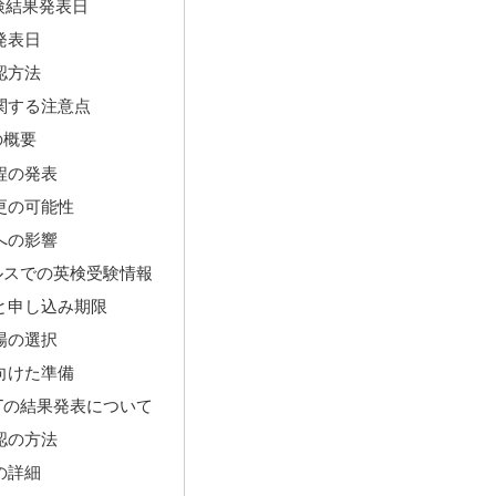
英検結果発表日
発表日
認方法
関する注意点
の概要
程の発表
更の可能性
への影響
ルスでの英検受験情報
と申し込み期限
場の選択
向けた準備
BTの結果発表について
認の方法
の詳細