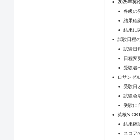
2025年
各級の
結果確
結果に
試験日程
試験日
日程変
受験者
ロサンゼ
受験日
試験会
受験に
英検S-C
結果確
スコア