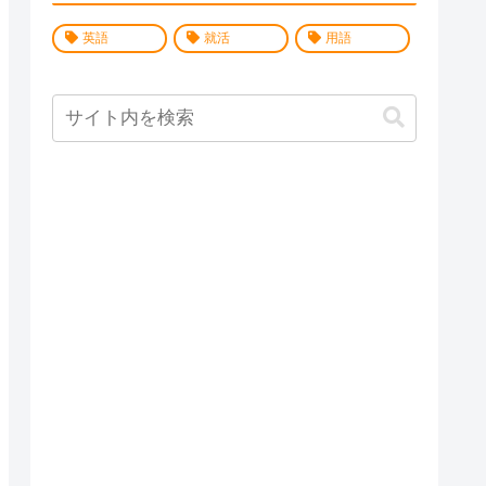
英語
就活
用語