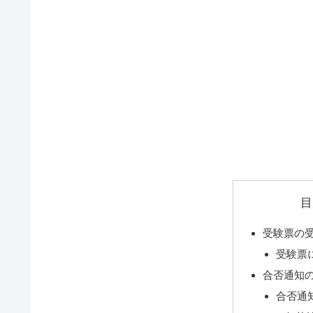
目
受験票の
受験票
合否通知
合否通