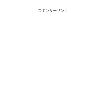
解説します！レポトンこの記事は次のよ
うな人におす...
スポンサーリンク