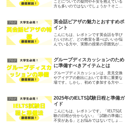
ことについての疑問や不安を抱えている
方も多いのではないでしょうか？そこで
今回は、TOEIC試験中に耳栓を使用する
場合のルールや申請方法、持参する際の
ポイントなどをわかりやすく解説しま
英会話ピアザの魅力とおすすめポ
ブログ
す！レポトンこの記...
イント
こんにちは、レポトンです英会話を学び
たいけれど、どの教室を選べばいいか悩
んでいる方や、実際の授業の雰囲気が気
になる方はいませんか？そこで今回は、
英会話ピアザの魅力とおすすめポイント
を、詳しくご紹介します！レポトンこの
グループディスカッションのため
ブログ
記事は次のような人におす...
に準備すべきアイテムとは
グループディスカッションは、意見交換
やアイデアの創出において非常に重要な
場です。しかし、初めて参加する方や不
安を抱える方も多いのではないでしょう
か？そこで今回は、グループディスカッ
ションを成功させるために準備すべきア
2025年のIELTS試験日程と準備ガ
ブログ
イテムについて、わかりや...
イド
こんにちは、レポトンです。「IELTS試
験の日程が分からない」「試験の準備に
不安がある」とお悩みではないでしょう
か？そこで今回は、2025年のIELTS試験
日程や準備方法について、わかりやすく