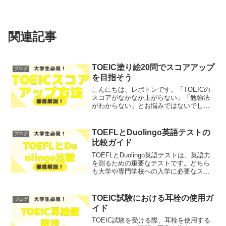
関連記事
TOEIC塗り絵20問でスコアアップ
ブログ
を目指そう
こんにちは、レポトンです。「TOEICの
スコアがなかなか上がらない」「勉強法
がわからない」とお悩みではないでしょ
うか？そこで今回は、TOEIC塗り絵を使
ったスコアアップの方法を、わかりやす
く解説します！レポトンこの記事は次の
TOEFLとDuolingo英語テストの
ブログ
ような人におすす...
比較ガイド
TOEFLとDuolingo英語テストは、英語力
を測るための重要なテストです。どちら
も大学や専門学校への入学に必要なスコ
アを提供しますが、テストの形式や評価
基準は異なります。「どちらのテストを
受けるべきか」「自分のスコアはどのよ
TOEIC試験における耳栓の使用ガ
ブログ
うに比較され...
イド
TOEIC試験を受ける際、耳栓を使用する