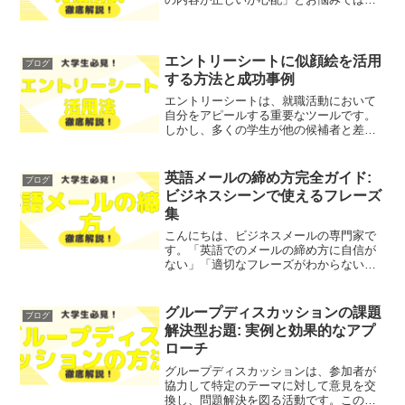
いでしょうか？そこで今回は、IELTS予
約確認の重要性について、わかりやすく
解説します！レポトンこの記事は次のよ
うな人におすすめ...
エントリーシートに似顔絵を活用
ブログ
する方法と成功事例
エントリーシートは、就職活動において
自分をアピールする重要なツールです。
しかし、多くの学生が他の候補者と差別
化する方法に悩んでいます。そこで今回
は、似顔絵を活用したエントリーシート
の作成方法と成功事例をご紹介します！
英語メールの締め方完全ガイド:
ブログ
レポトンこの記事は次のよ...
ビジネスシーンで使えるフレーズ
集
こんにちは、ビジネスメールの専門家で
す。「英語でのメールの締め方に自信が
ない」「適切なフレーズがわからない」
とお悩みではないでしょうか？そこで今
回は、ビジネスシーンで使える英語メー
ルの締め方について、わかりやすく解説
グループディスカッションの課題
ブログ
します！ビジネスメールの...
解決型お題: 実例と効果的なアプ
ローチ
グループディスカッションは、参加者が
協力して特定のテーマに対して意見を交
換し、問題解決を図る活動です。このプ