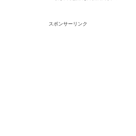
ロセスでは、多様な視点やアイデアが集
まり、より効果的な解決策を導き出すこ
とが期待されます。「グループディスカ
ッションの課題解決型お題...
スポンサーリンク