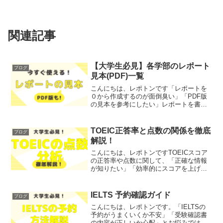
関連記事
【大学生必見】各学部のレポート
ブログ
見本(PDF)一覧
こんにちは、レポトンです「レポートを
０から作成するのが面倒臭い」「PDF版
の見本を参考にしたい」レポートを書く
にあたって、このような悩みをお持ちで
はないでしょうか？レポトンレポートっ
て書き始めるまでが一番大変だよねこの
TOEIC正答率と点数の関係を徹底
ブログ
記事では、各学部のレポ...
解説！
こんにちは、レポトンですTOEICスコア
の正答率や点数に関して、「正確な情報
が知りたい」「効率的にスコアを上げた
い」とお悩みではないでしょうか？そこ
で今回は、TOEICの正答率とスコアの関
係について、徹底解説します！レポトン
IELTS 予約確認ガイド
ブログ
この記事は次のよ...
こんにちは、レポトンです。「IELTSの
予約がうまくいくか不安」「受験確認書
の内容が正しいか心配」とお悩みではな