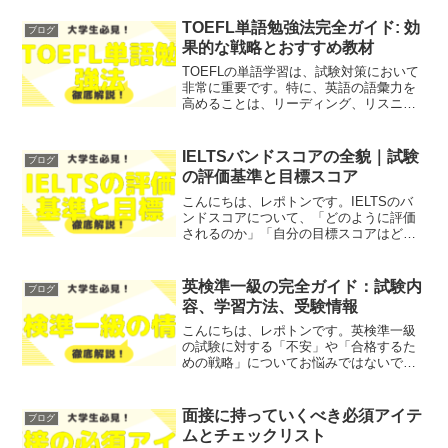
大きな役割があります。そこで今回は、
グループディスカッションにおける雑談
TOEFL単語勉強法完全ガイド: 効
ブログ
の重要性と成功の秘訣につ...
果的な戦略とおすすめ教材
TOEFLの単語学習は、試験対策において
非常に重要です。特に、英語の語彙力を
高めることは、リーディング、リスニン
グ、スピーキング、ライティングの各セ
クションでのスコア向上に直結します。
「TOEFLの単語を覚えられない」「どの
IELTSバンドスコアの全貌｜試験
ブログ
単語帳を使えばい...
の評価基準と目標スコア
こんにちは、レポトンです。IELTSのバ
ンドスコアについて、「どのように評価
されるのか」「自分の目標スコアはどれ
くらいか」とお悩みではないでしょう
か？そこで今回は、IELTSバンドスコア
の全貌を、わかりやすく解説します！レ
英検準一級の完全ガイド：試験内
ブログ
ポトンこの記事は次...
容、学習方法、受験情報
こんにちは、レポトンです。英検準一級
の試験に対する「不安」や「合格するた
めの戦略」についてお悩みではないでし
ょうか？そこで今回は、英検準一級の試
験内容や学習方法、受験に関する情報を
徹底解説します！レポトンこの記事は次
面接に持っていくべき必須アイテ
ブログ
のような人におすすめ！試...
ムとチェックリスト