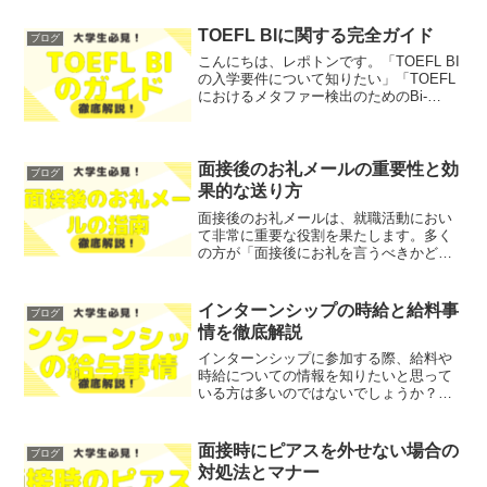
いでしょうか？そこで今回は、就活中の
電話折り返しができない理由とその対策
TOEFL BIに関する完全ガイド
ブログ
を、わかりやすく解説しま...
こんにちは、レポトンです。「TOEFL BI
の入学要件について知りたい」「TOEFL
におけるメタファー検出のためのBi-
LSTMモデルの評価が気になる」とお悩み
ではないでしょうか？そこで今回は、
TOEFL BIに関する重要な情報を徹底解説
し...
面接後のお礼メールの重要性と効
ブログ
果的な送り方
面接後のお礼メールは、就職活動におい
て非常に重要な役割を果たします。多く
の方が「面接後にお礼を言うべきかどう
か」「どのようにお礼メールを書けば良
いのか」と悩んでいるのではないでしょ
うか？そこで今回は、面接後のお礼メー
インターンシップの時給と給料事
ブログ
ルの重要性と効果的な送り...
情を徹底解説
インターンシップに参加する際、給料や
時給についての情報を知りたいと思って
いる方は多いのではないでしょうか？そ
こで今回は、インターンシップにおける
給料の実態や、長期インターンの時給相
場、有給インターンのメリットとデメリ
面接時にピアスを外せない場合の
ブログ
ットについて、徹底解説し...
対処法とマナー