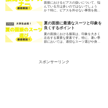
面接におけるピアスの扱いについて、悩
んでいる方は多いのではないでしょう
か？特に、ピアスを外せない事情を抱え
ている場合、その対応に戸惑うこともあ
ると思います。そこで今回は、面接時に
ピアスを外せない場合の対処法とマナー
夏の面接に最適なスーツと印象を
ブログ
について、わかりやすく解説...
良くするポイント
夏の面接における服装は、印象を大きく
左右する重要な要素です。特に、暑い季
節においては、適切なスーツ選びや身だ
しなみが、面接官に良い印象を与えるか
どうかに直結します。そこで今回は、夏
の面接に最適なスーツや、印象を良くす
るためのポイントについて...
スポンサーリンク