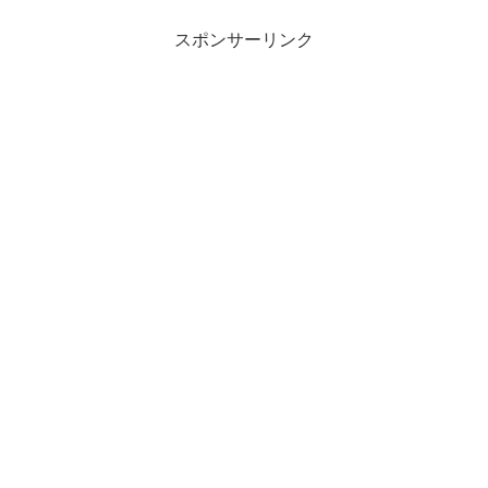
の攻略法をご紹介します！レポトンこの
記事は次のような人...
スポンサーリンク