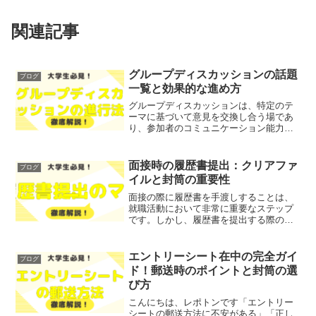
関連記事
グループディスカッションの話題
ブログ
一覧と効果的な進め方
グループディスカッションは、特定のテ
ーマに基づいて意見を交換し合う場であ
り、参加者のコミュニケーション能力や
論理的思考を鍛える良い機会です。しか
し、どのようなテーマが適切で、どのよ
うに進行すれば効果的なのか、悩んでい
面接時の履歴書提出：クリアファ
ブログ
る方も多いのではないでし...
イルと封筒の重要性
面接の際に履歴書を手渡しすることは、
就職活動において非常に重要なステップ
です。しかし、履歴書を提出する際のマ
ナーや準備について不安や疑問を感じる
方も多いのではないでしょうか？そこで
今回は、履歴書を提出する際の基本的な
エントリーシート在中の完全ガイ
ブログ
マナーと、クリアファイル...
ド！郵送時のポイントと封筒の選
び方
こんにちは、レポトンです「エントリー
シートの郵送方法に不安がある」「正し