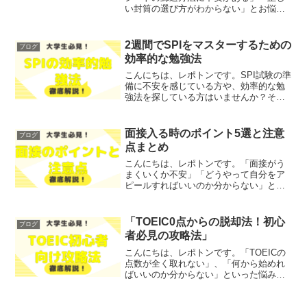
い封筒の選び方がわからない」とお悩み
ではないでしょうか？そこで今回は、エ
ントリーシートを郵送する際のポイント
や封筒の選び方を、わかりやすく解説し
2週間でSPIをマスターするための
ブログ
ます！レポトンこの記事は...
効率的な勉強法
こんにちは、レポトンです。SPI試験の準
備に不安を感じている方や、効率的な勉
強法を探している方はいませんか？そこ
で今回は、2週間でSPIをマスターするた
めの効率的な勉強法を、わかりやすく解
説します！レポトンこの記事は次のよう
面接入る時のポイント5選と注意
ブログ
な人におすすめ！...
点まとめ
こんにちは、レポトンです。「面接がう
まくいくか不安」「どうやって自分をア
ピールすればいいのか分からない」とい
ったお悩みではないでしょうか？そこで
今回は、面接に入る時のポイント5選と注
意点を、わかりやすく解説します！レポ
「TOEIC0点からの脱却法！初心
ブログ
トンこの記事は次のよう...
者必見の攻略法」
こんにちは、レポトンです。「TOEICの
点数が全く取れない」、「何から始めれ
ばいいのか分からない」といった悩みを
抱えていませんか？そこで今回は、
TOEIC0点から脱却するための初心者必見