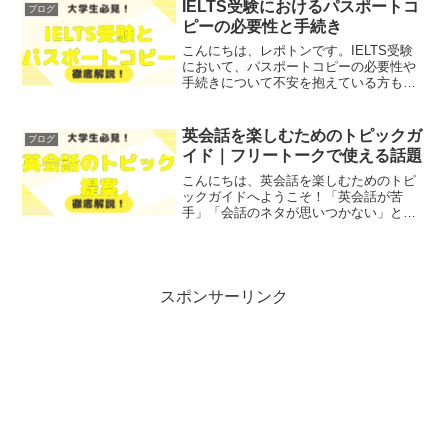
ます！レポトンこの記事は次のような人
IELTS受験におけるパスポートコ
ブログ
におすすめ！英語でのコミュ...
ピーの必要性と手続き
こんにちは、レポトンです。IELTS受験
において、パスポートコピーの必要性や
手続きについて不安を抱えている方も多
いのではないでしょうか？そこで今回
は、IELTS受験におけるパスポートコピ
ーの重要性や手続きについて、わかりや
英会話を楽しむためのトピックガ
ブログ
すく解説します！レ...
イド｜フリートークで使える話題
こんにちは、英会話を楽しむためのトピ
ックガイドへようこそ！「英会話が苦
手」「会話のネタが思いつかない」とお
悩みではないでしょうか？そこで今回
は、英会話フリートークを楽しむための
トピックやアイデアを、わかりやすく解
説します！レポトンこの記事は...
スポンサーリンク