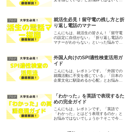
ょうか？そこで今回は、第388回TOEICの
結果概要や分析を、わかりやすく解説し
ます！ レポトン この記事は次のような人
におすす...
就活生必見！留守電の残し方と折
ブログ
り返し電話のマナー
こんにちは、就活生の皆さん！「留守電
の設定に自信がない」「折り返し電話の
マナーがわからない」といった悩みでは
ないでしょうか？そこで今回は、就活生
が知っておくべき留守電の残し方や折り
返し電話のマナーについて、わかりやす
外国人向けのSPI適性検査活用ガ
ブログ
く解説します！レポトンこ...
イド
こんにちは、レポトンです。「外国での
就職活動に不安を感じている」「日本の
企業文化に馴染めるか心配」とお悩みで
はないでしょうか？そこで今回は、外国
人向けのSPI適性検査を活用する方法を、
わかりやすく解説します！レポトンこの
「わかった」を英語で表現するた
ブログ
記事は次のような人に...
めの完全ガイド
こんにちは、レポトンです。「英語で
「わかった」とはどう表現するのか」と
お悩みではないでしょうか？そこで今回
は、日常会話やビジネスシーンで使える
「わかった」の英語表現を、徹底解説し