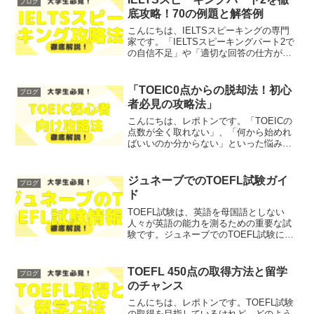
ブログ
ポトンこの記事は次のよう...
底攻略！70の例題と解答例
こんにちは、IELTSスピーキングの専門
家です。「IELTSスピーキングパート2で
の自信不足」や「適切な回答の仕方が分
からない」といったお悩みではないでし
ょうか？そこで今回は、IELTSスピーキ
ングパート2を徹底攻略するための70の例
「TOEIC0点からの脱却法！初心
ブログ
題とそ...
者必見の攻略法」
こんにちは、レポトンです。「TOEICの
点数が全く取れない」、「何から始めれ
ばいいのか分からない」といった悩みを
抱えていませんか？そこで今回は、
TOEIC0点から脱却するための初心者必見
の攻略法をご紹介します！レポトンこの
ジュネーブでのTOEFL試験ガイ
ブログ
記事は次のような人...
ド
TOEFL試験は、英語を母国語としない
人々が英語の能力を測るための重要な試
験です。ジュネーブでのTOEFL試験に関
して、場所やスケジュール、受験準備に
ついて不安を感じている方も多いのでは
ないでしょうか？そこで今回は、ジュネ
TOEFL 450点の取得方法と留学
ブログ
ーブでのTOEFL...
のチャンス
こんにちは、レポトンです。TOEFL試験
の取得を目指しているけれど、どのよう