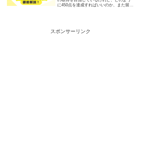
に450点を達成すればいいのか、また留学
のチャンスをどう広げればいいのかと悩
んでいませんか？そこで今回は、
TOEFL450点の取得方法と留学のチャン
スをわかりやすく...
スポンサーリンク