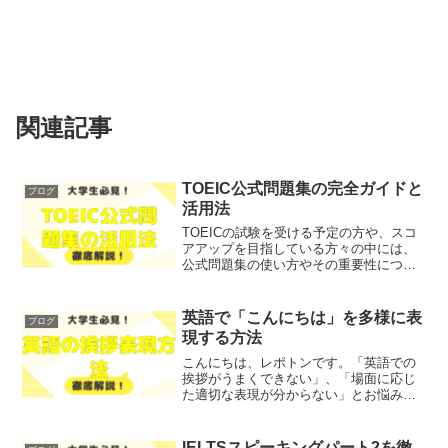
関連記事
TOEIC公式問題集の完全ガイドと
ブログ
活用法
TOEICの試験を受ける予定の方や、スコ
アアップを目指している方々の中には、
公式問題集の使い方やその重要性につい
て悩んでいる方も多いのではないでしょ
うか？そこで今回は、TOEIC公式問題集
の概要とその活用法について、わかりや
英語で「こんにちは」を多様に表
ブログ
すく解説します！...
現する方法
こんにちは、レポトンです。「英語での
挨拶がうまくできない」、「場面に応じ
た適切な表現が分からない」とお悩みで
はないでしょうか？そこで今回は、ネイ
ティブが使う「こんにちは」のバリエー
ションを、わかりやすく解説します！レ
IELTSスピーキングパート2を徹