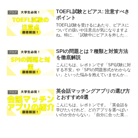
い」「どのサイトが信頼できるのか不
安」とお悩みではないでしょうか？そこ
で今回は、インターン求人の最前線を探
TOEFL試験とピアス: 注意すべき
ブログ
るためのガイドを、わかりや...
ポイント
TOEFL試験を受けるにあたり、ピアスに
ついての扱いや注意点が気になりますよ
ね。特に、「試験中にピアスを外した方
がいいのか？」「IELTSとはどのように
違うのか？」といった疑問を持つ方も多
いのではないでしょうか？そこで今回
SPIの問題とは？種類と対策方法
ブログ
は、TOEFL試験...
を徹底解説
こんにちは、レポトンです「SPI試験に対
する不安」や「SPIの問題形式がわからな
い」といった悩みを抱えていませんか？
そこで今回は、SPIの問題とは何か、その
種類や対策方法について徹底解説しま
す！レポトンこの記事は次のような人に
英会話マッチングアプリの選び方
ブログ
おすすめ！SP...
とおすすめ9選
こんにちは、レポトンです。「英会話を
学びたいけれど、どのアプリを選べばい
いのか分からない」「自分に合った英会
話マッチングアプリが見つからない」と
お悩みではないでしょうか？そこで今回
は、英会話マッチングアプリの選び方と
おすすめ9選を、わかりや...