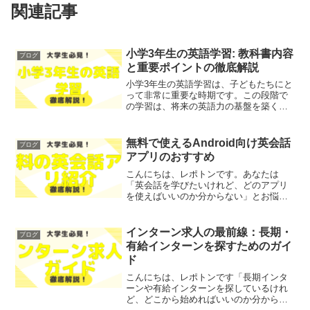
関連記事
小学3年生の英語学習: 教科書内容
ブログ
と重要ポイントの徹底解説
小学3年生の英語学習は、子どもたちにと
って非常に重要な時期です。この段階で
の学習は、将来の英語力の基盤を築くも
のとなります。しかし、「どこから始め
ればいいのか」「教科書の内容はどうな
っているのか」といった悩みを抱えてい
無料で使えるAndroid向け英会話
ブログ
る方も多いのではないで...
アプリのおすすめ
こんにちは、レポトンです。あなたは
「英会話を学びたいけれど、どのアプリ
を使えばいいのか分からない」とお悩み
ではないでしょうか？そこで今回は、無
料で使えるAndroid向けの英会話アプリの
おすすめを、わかりやすく解説します！
インターン求人の最前線：長期・
ブログ
レポトンこの記事は...
有給インターンを探すためのガイ
ド
こんにちは、レポトンです「長期インタ
ーンや有給インターンを探しているけれ
ど、どこから始めればいいのか分からな