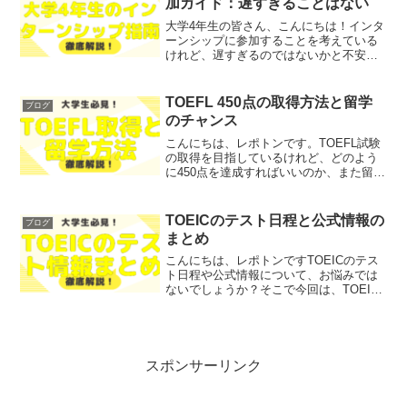
加ガイド：遅すぎることはない
大学4年生の皆さん、こんにちは！インタ
ーンシップに参加することを考えている
けれど、遅すぎるのではないかと不安に
思っている方も多いのではないでしょう
か？そこで今回は、大学4年生がインター
ンシップに参加する意義や、参加するこ
TOEFL 450点の取得方法と留学
ブログ
とが遅くない理由につ...
のチャンス
こんにちは、レポトンです。TOEFL試験
の取得を目指しているけれど、どのよう
に450点を達成すればいいのか、また留学
のチャンスをどう広げればいいのかと悩
んでいませんか？そこで今回は、
TOEFL450点の取得方法と留学のチャン
TOEICのテスト日程と公式情報の
ブログ
スをわかりやすく...
まとめ
こんにちは、レポトンですTOEICのテス
ト日程や公式情報について、お悩みでは
ないでしょうか？そこで今回は、TOEIC
テストに関する各種情報をわかりやすく
解説します！レポトンこの記事は次のよ
うな人におすすめ！TOEICのテスト日程
を知りたい方...
スポンサーリンク