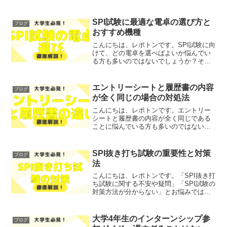
SPI試験に最適な電卓の選び方と
ブログ
おすすめ機種
こんにちは、レポトンです。SPI試験に向
けて、どの電卓を選べばよいか悩んでい
る方も多いのではないでしょうか？そこ
で今回は、SPI試験に最適な電卓の選び方
とおすすめ機種について、わかりやすく
解説します！レポトンこの記事は次のよ
エントリーシートと履歴書の内容
ブログ
うな人におすすめ...
が全く同じの場合の対処法
こんにちは、レポトンです。エントリー
シートと履歴書の内容が全く同じである
ことに悩んでいる方も多いのではないで
しょうか？そこで今回は、エントリーシ
ートと履歴書の内容が重複している場合
の対処法について、わかりやすく解説し
SPI抜き打ち試験の重要性と対策
ブログ
ます！レポトンこの記事は...
法
こんにちは、レポトンです。「SPI抜き打
ち試験に関する不安や疑問」「SPI試験の
対策方法が分からない」とお悩みではな
いでしょうか？そこで今回は、SPI抜き打
ち試験の重要性と効果的な対策法をご紹
介します！レポトンこの記事は次のよう
大学4年生のインターンシップ参
ブログ
な人におすす...